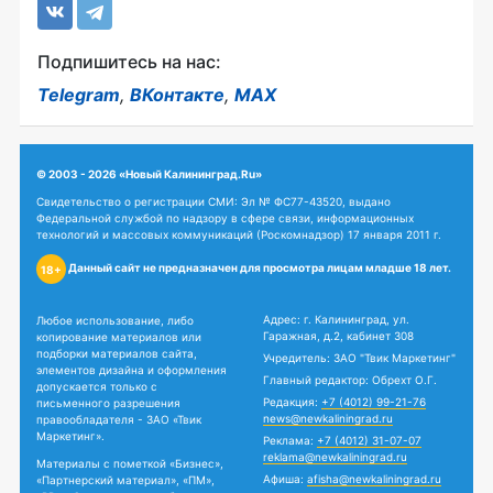
Подпишитесь на нас:
Telegram
,
ВКонтакте
,
MAX
© 2003 - 2026 «Новый Калининград.Ru»
Свидетельство о регистрации СМИ: Эл № ФС77-43520, выдано
Федеральной службой по надзору в сфере связи, информационных
технологий и массовых коммуникаций (Роскомнадзор) 17 января 2011 г.
Данный сайт не предназначен для просмотра лицам младше 18 лет.
18+
Адрес: г. Калининград, ул.
Любое использование, либо
Гаражная, д.2, кабинет 308
копирование материалов или
подборки материалов сайта,
Учредитель: ЗАО "Твик Маркетинг"
элементов дизайна и оформления
Главный редактор: Обрехт О.Г.
допускается только с
Редакция:
+7 (4012) 99-21-76
письменного разрешения
news@newkaliningrad.ru
правообладателя - ЗАО «Твик
Маркетинг».
Реклама:
+7 (4012) 31-07-07
reklama@newkaliningrad.ru
Материалы с пометкой «Бизнес»,
Афиша:
afisha@newkaliningrad.ru
«Партнерский материал», «ПМ»,