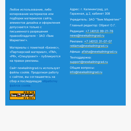
Адрес: г. Калининград, ул.
Любое использование, либо
Гаражная, д.2, кабинет 308
копирование материалов или
подборки материалов сайта,
Учредитель: ЗАО "Твик Маркетинг"
элементов дизайна и оформления
Главный редактор: Обрехт О.Г.
допускается только с
Редакция:
+7 (4012) 99-21-76
письменного разрешения
news@newkaliningrad.ru
правообладателя - ЗАО «Твик
Маркетинг».
Реклама:
+7 (4012) 31-07-07
reklama@newkaliningrad.ru
Материалы с пометкой «Бизнес»,
Афиша:
afisha@newkaliningrad.ru
«Партнерский материал», «ПМ»,
«PR», «Спецпроект» - публикуются
Техподдержка:
на правах рекламы.
support@newkaliningrad.ru
Общие вопросы:
Сайт newkaliningrad.ru использует
info@newkaliningrad.ru
файлы cookie. Продолжая работу
с сайтом, вы соглашаетесь на
сбор и последующую
обработку
файлов cookie.