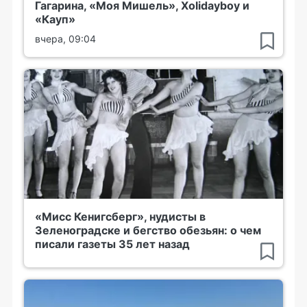
Гагарина, «Моя Мишель», Xolidayboy и
«Кауп»
вчера, 09:04
«Мисс Кенигсберг», нудисты в
Зеленоградске и бегство обезьян: о чем
писали газеты 35 лет назад