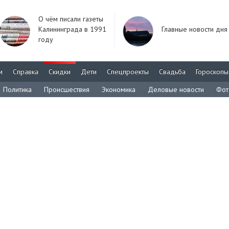
О чём писали газеты
Калининграда в 1991
Главные новости дня
году
м
Справка
Скидки
Дети
Спецпроекты
Свадьба
Гороскопы
Политика
Происшествия
Экономика
Деловые новости
Фот