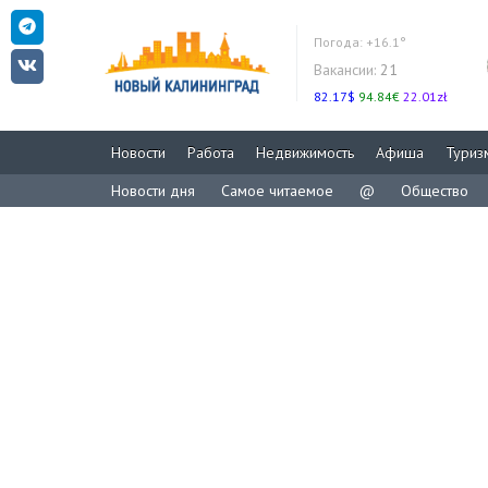
Погода:
+16.1°
Вакансии:
21
82.17$
94.84€
22.01zł
Новости
Работа
Недвижимость
Афиша
Туриз
Новости дня
Самое читаемое
@
Общество