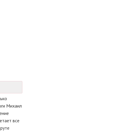
лько
оги Михаил
нение
етает все
шруте