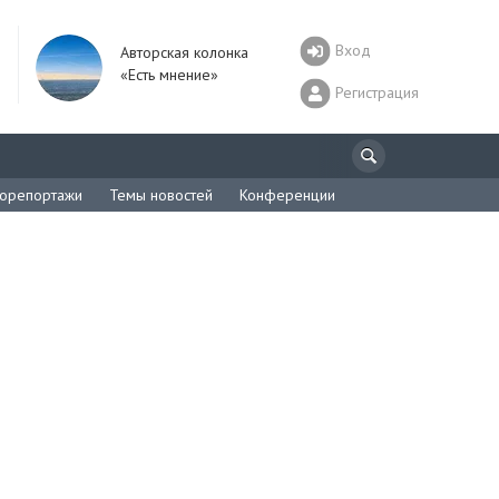
Вход
Авторская колонка
«Есть мнение»
Регистрация
орепортажи
Темы новостей
Конференции