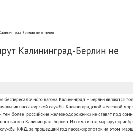
алининград-Берлин не отменят
рут Калининград-Берлин не
ия беспересадочного вагона Калининград – Берлин являются то
начальник пассажирской службы Калининградской железной дор
, ни тем более российские железнодорожники не ставят под сом
ого вагона Калининград-Берлин. Из года в год маршрут приобр
с-службы КЖД, за прошедший год пассажиропоток на этом мар