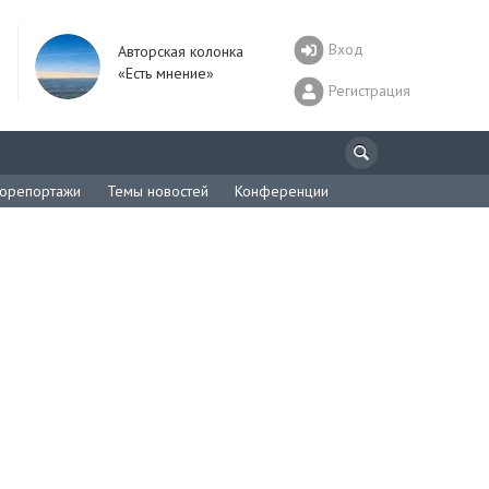
Вход
Авторская колонка
«Есть мнение»
Регистрация
орепортажи
Темы новостей
Конференции