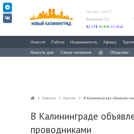
Погода:
+16.1°
Вакансии:
21
82.17$
94.84€
22.01zł
Новости
Работа
Недвижимость
Афиша
Туриз
Новости дня
Самое читаемое
@
Общество
Новости
Прочее
В Калининграде объявлен на
В Калининграде объявле
проводниками