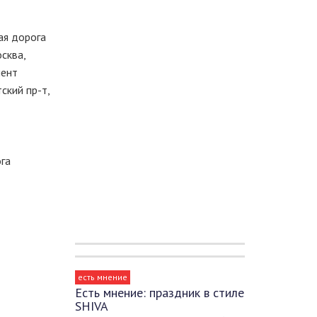
ая дорога
сква,
мент
ский пр-т,
га
есть мнение
Есть мнение: праздник в стиле
SHIVA