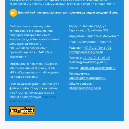
технологий и массовых коммуникаций (Роскомнадзор) 17 января 2011 г.
Данный сайт не предназначен для просмотра лицам младше 18 лет.
18+
Адрес: г. Калининград, ул.
Любое использование, либо
Гаражная, д.2, кабинет 308
копирование материалов или
подборки материалов сайта,
Учредитель: ЗАО "Твик Маркетинг"
элементов дизайна и оформления
Главный редактор: Обрехт О.Г.
допускается только с
Редакция:
+7 (4012) 99-21-76
письменного разрешения
news@newkaliningrad.ru
правообладателя - ЗАО «Твик
Маркетинг».
Реклама:
+7 (4012) 31-07-07
reklama@newkaliningrad.ru
Материалы с пометкой «Бизнес»,
Афиша:
afisha@newkaliningrad.ru
«Партнерский материал», «ПМ»,
«PR», «Спецпроект» - публикуются
Техподдержка:
на правах рекламы.
support@newkaliningrad.ru
Общие вопросы:
Сайт newkaliningrad.ru использует
info@newkaliningrad.ru
файлы cookie. Продолжая работу
с сайтом, вы соглашаетесь на
сбор и последующую
обработку
файлов cookie.