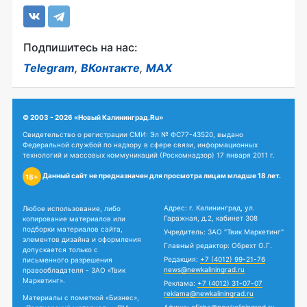
Подпишитесь на нас:
Telegram
,
ВКонтакте
,
MAX
© 2003 - 2026 «Новый Калининград.Ru»
Свидетельство о регистрации СМИ: Эл № ФС77-43520, выдано
Федеральной службой по надзору в сфере связи, информационных
технологий и массовых коммуникаций (Роскомнадзор) 17 января 2011 г.
Данный сайт не предназначен для просмотра лицам младше 18 лет.
18+
Адрес: г. Калининград, ул.
Любое использование, либо
Гаражная, д.2, кабинет 308
копирование материалов или
подборки материалов сайта,
Учредитель: ЗАО "Твик Маркетинг"
элементов дизайна и оформления
Главный редактор: Обрехт О.Г.
допускается только с
Редакция:
+7 (4012) 99-21-76
письменного разрешения
news@newkaliningrad.ru
правообладателя - ЗАО «Твик
Маркетинг».
Реклама:
+7 (4012) 31-07-07
reklama@newkaliningrad.ru
Материалы с пометкой «Бизнес»,