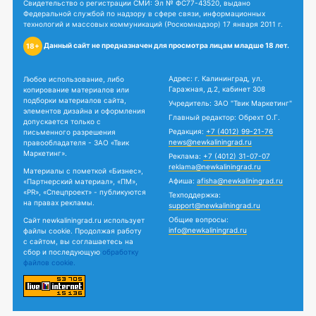
Свидетельство о регистрации СМИ: Эл № ФС77-43520, выдано
Федеральной службой по надзору в сфере связи, информационных
технологий и массовых коммуникаций (Роскомнадзор) 17 января 2011 г.
Данный сайт не предназначен для просмотра лицам младше 18 лет.
18+
Адрес: г. Калининград, ул.
Любое использование, либо
Гаражная, д.2, кабинет 308
копирование материалов или
подборки материалов сайта,
Учредитель: ЗАО "Твик Маркетинг"
элементов дизайна и оформления
Главный редактор: Обрехт О.Г.
допускается только с
Редакция:
+7 (4012) 99-21-76
письменного разрешения
news@newkaliningrad.ru
правообладателя - ЗАО «Твик
Маркетинг».
Реклама:
+7 (4012) 31-07-07
reklama@newkaliningrad.ru
Материалы с пометкой «Бизнес»,
Афиша:
afisha@newkaliningrad.ru
«Партнерский материал», «ПМ»,
«PR», «Спецпроект» - публикуются
Техподдержка:
на правах рекламы.
support@newkaliningrad.ru
Общие вопросы:
Сайт newkaliningrad.ru использует
info@newkaliningrad.ru
файлы cookie. Продолжая работу
с сайтом, вы соглашаетесь на
сбор и последующую
обработку
файлов cookie.