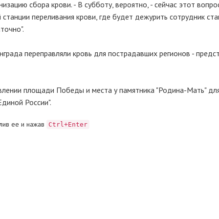
изацию сбора крови. - В субботу, вероятно, - сейчас этот вопр
й станции переливания крови, где будет дежурить сотрудник ста
точно".
инграда переправляли кровь для пострадавших регионов - предс
влении площади Победы и места у памятника "Родина-Мать" дл
Единой России".
лив ее и нажав
Ctrl+Enter