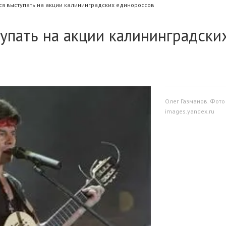
ся выступать на акции калининградских единороссов
тупать на акции калининградски
Олег Газманов. Фото 
images.yandex.ru