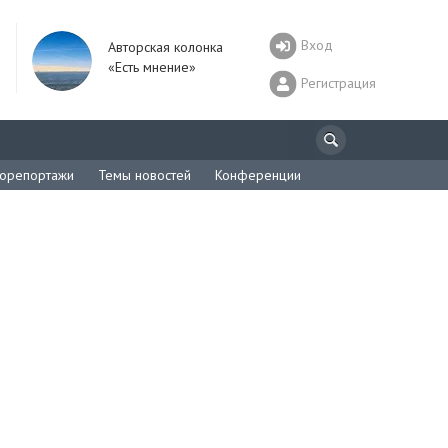
Вход
Авторская колонка
«Есть мнение»
Регистрация
орепортажи
Темы новостей
Конференции