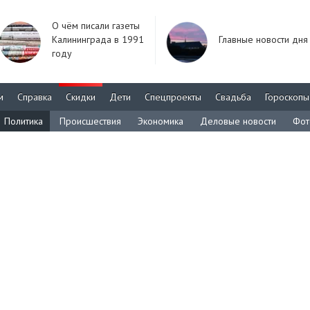
О чём писали газеты
Калининграда в 1991
Главные новости дня
году
м
Справка
Скидки
Дети
Спецпроекты
Свадьба
Гороскопы
Политика
Происшествия
Экономика
Деловые новости
Фот