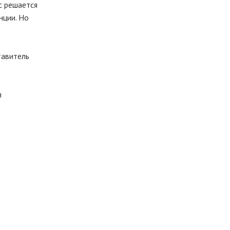
ос решается
нции. Но
тавитель
я