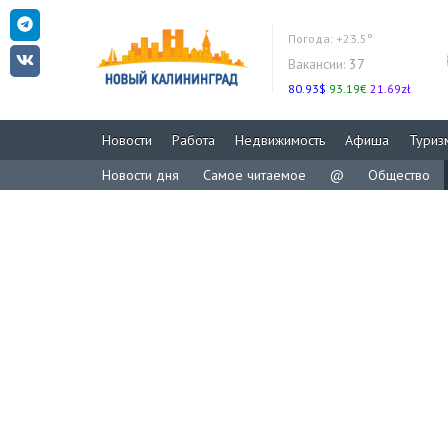
Погода:
+23.5°
Вакансии:
37
80.93$
93.19€
21.69zł
Новости
Работа
Недвижимость
Афиша
Туриз
Новости дня
Самое читаемое
@
Общество