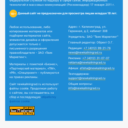
Федеральной службой по надзору в сфере связи, информационных
технологий и массовых коммуникаций (Роскомнадзор) 17 января 2011 г.
Данный сайт не предназначен для просмотра лицам младше 18 лет.
18+
Адрес: г. Калининград, ул.
Любое использование, либо
Гаражная, д.2, кабинет 308
копирование материалов или
подборки материалов сайта,
Учредитель: ЗАО "Твик Маркетинг"
элементов дизайна и оформления
Главный редактор: Обрехт О.Г.
допускается только с
Редакция:
+7 (4012) 99-21-76
письменного разрешения
news@newkaliningrad.ru
правообладателя - ЗАО «Твик
Маркетинг».
Реклама:
+7 (4012) 31-07-07
reklama@newkaliningrad.ru
Материалы с пометкой «Бизнес»,
Афиша:
afisha@newkaliningrad.ru
«Партнерский материал», «ПМ»,
«PR», «Спецпроект» - публикуются
Техподдержка:
на правах рекламы.
support@newkaliningrad.ru
Общие вопросы:
Сайт newkaliningrad.ru использует
info@newkaliningrad.ru
файлы cookie. Продолжая работу
с сайтом, вы соглашаетесь на
сбор и последующую
обработку
файлов cookie.