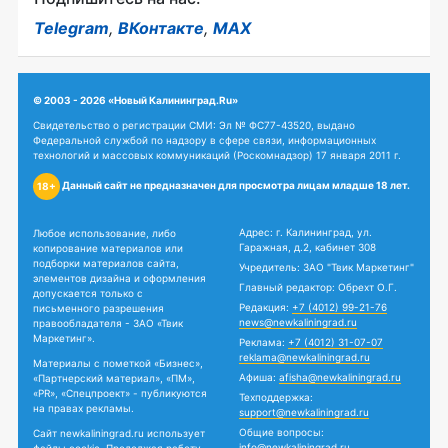
Telegram
,
ВКонтакте
,
MAX
© 2003 - 2026 «Новый Калининград.Ru»
Свидетельство о регистрации СМИ: Эл № ФС77-43520, выдано
Федеральной службой по надзору в сфере связи, информационных
технологий и массовых коммуникаций (Роскомнадзор) 17 января 2011 г.
Данный сайт не предназначен для просмотра лицам младше 18 лет.
18+
Адрес: г. Калининград, ул.
Любое использование, либо
Гаражная, д.2, кабинет 308
копирование материалов или
подборки материалов сайта,
Учредитель: ЗАО "Твик Маркетинг"
элементов дизайна и оформления
Главный редактор: Обрехт О.Г.
допускается только с
Редакция:
+7 (4012) 99-21-76
письменного разрешения
news@newkaliningrad.ru
правообладателя - ЗАО «Твик
Маркетинг».
Реклама:
+7 (4012) 31-07-07
reklama@newkaliningrad.ru
Материалы с пометкой «Бизнес»,
Афиша:
afisha@newkaliningrad.ru
«Партнерский материал», «ПМ»,
«PR», «Спецпроект» - публикуются
Техподдержка:
на правах рекламы.
support@newkaliningrad.ru
Общие вопросы:
Сайт newkaliningrad.ru использует
info@newkaliningrad.ru
файлы cookie. Продолжая работу