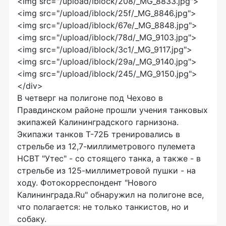
<img src="/upload/iblock/208/_MG_8833.jpg">
<img src="/upload/iblock/25f/_MG_8846.jpg">
<img src="/upload/iblock/67e/_MG_8848.jpg">
<img src="/upload/iblock/78d/_MG_9103.jpg">
<img src="/upload/iblock/3c1/_MG_9117.jpg">
<img src="/upload/iblock/29a/_MG_9140.jpg">
<img src="/upload/iblock/245/_MG_9150.jpg">
</div>
В четверг на полигоне под Чехово в
Правдинском районе прошли учения танковых
экипажей Калининградского гарнизона.
Экипажи танков Т-72Б тренировались в
стрельбе из 12,7-миллиметрового пулемета
НСВТ "Утес" - со стоящего танка, а также - в
стрельбе из 125-миллиметровой пушки - на
ходу. Фотокорреспондент "Нового
Калининграда.Ru" обнаружил на полигоне все,
что полагается: не только танкистов, но и
собаку.