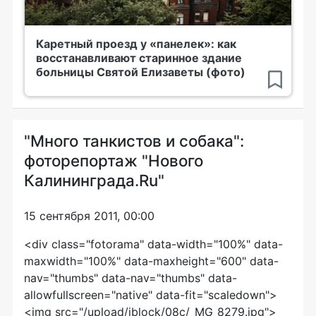
Каретный проезд у «панелек»: как
восстанавливают старинное здание
больницы Святой Елизаветы (фото)
"Много танкистов и собака":
фоторепортаж "Нового
Калининграда.Ru"
15 сентября 2011, 00:00
<div class="fotorama" data-width="100%" data-
maxwidth="100%" data-maxheight="600" data-
nav="thumbs" data-nav="thumbs" data-
allowfullscreen="native" data-fit="scaledown">
<img src="/upload/iblock/08c/_MG_8279.jpg">