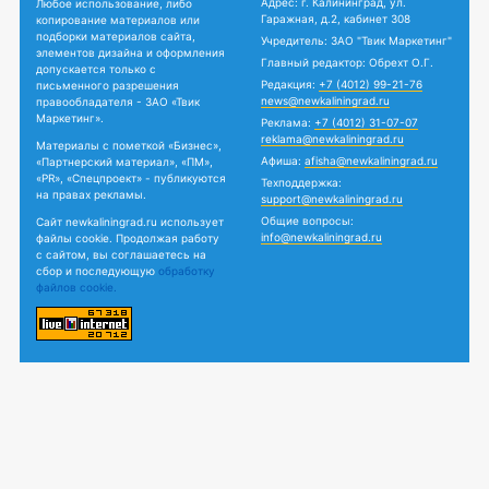
Адрес: г. Калининград, ул.
Любое использование, либо
Гаражная, д.2, кабинет 308
копирование материалов или
подборки материалов сайта,
Учредитель: ЗАО "Твик Маркетинг"
элементов дизайна и оформления
Главный редактор: Обрехт О.Г.
допускается только с
Редакция:
+7 (4012) 99-21-76
письменного разрешения
news@newkaliningrad.ru
правообладателя - ЗАО «Твик
Маркетинг».
Реклама:
+7 (4012) 31-07-07
reklama@newkaliningrad.ru
Материалы с пометкой «Бизнес»,
Афиша:
afisha@newkaliningrad.ru
«Партнерский материал», «ПМ»,
«PR», «Спецпроект» - публикуются
Техподдержка:
на правах рекламы.
support@newkaliningrad.ru
Общие вопросы:
Сайт newkaliningrad.ru использует
info@newkaliningrad.ru
файлы cookie. Продолжая работу
с сайтом, вы соглашаетесь на
сбор и последующую
обработку
файлов cookie.