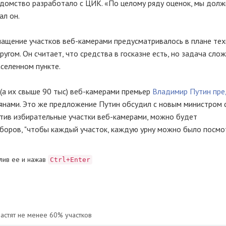
домство разработало с ЦИК. «По целому ряду оценок, мы дол
ал он.
нащение участков веб-камерами предусматривалось в плане тех
угом. Он считает, что средства в госказне есть, но задача сло
аселенном пункте.
 (а их свыше 90 тыс) веб-камерами премьер
Владимир Путин пр
иянами. Это же предложение Путин обсудил с новым министром
тив избирательные участки веб-камерами, можно будет
боров, "чтобы каждый участок, каждую урну можно было посмот
лив ее и нажав
Ctrl+Enter
астят не менее 60% участков