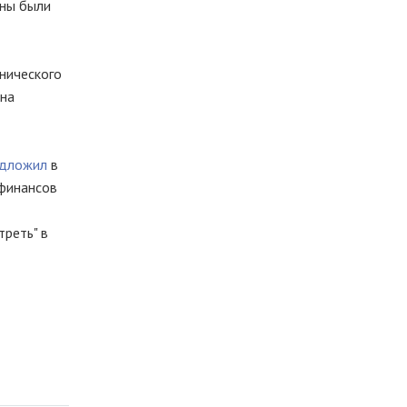
жны были
нического
жна
едложил
в
 финансов
реть" в