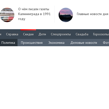
О чём писали газеты
Калининграда в 1991
Главные новости дня
году
м
Справка
Скидки
Дети
Спецпроекты
Свадьба
Гороскопы
Политика
Происшествия
Экономика
Деловые новости
Фот