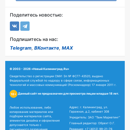
Поделитесь новостью:
Подпишитесь на нас:
Telegram
,
ВКонтакте
,
MAX
© 2003 - 2026 «Новый Калининград.Ru»
Свидетельство о регистрации СМИ: Эл № ФС77-43520, выдано
Федеральной службой по надзору в сфере связи, информационных
технологий и массовых коммуникаций (Роскомнадзор) 17 января 2011 г.
Данный сайт не предназначен для просмотра лицам младше 18 лет.
18+
Адрес: г. Калининград, ул.
Любое использование, либо
Гаражная, д.2, кабинет 308
копирование материалов или
подборки материалов сайта,
Учредитель: ЗАО "Твик Маркетинг"
элементов дизайна и оформления
Главный редактор: Обрехт О.Г.
допускается только с
Редакция:
+7 (4012) 99-21-76
письменного разрешения