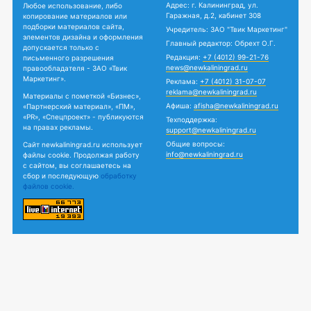
Адрес: г. Калининград, ул.
Любое использование, либо
Гаражная, д.2, кабинет 308
копирование материалов или
подборки материалов сайта,
Учредитель: ЗАО "Твик Маркетинг"
элементов дизайна и оформления
Главный редактор: Обрехт О.Г.
допускается только с
Редакция:
+7 (4012) 99-21-76
письменного разрешения
news@newkaliningrad.ru
правообладателя - ЗАО «Твик
Маркетинг».
Реклама:
+7 (4012) 31-07-07
reklama@newkaliningrad.ru
Материалы с пометкой «Бизнес»,
Афиша:
afisha@newkaliningrad.ru
«Партнерский материал», «ПМ»,
«PR», «Спецпроект» - публикуются
Техподдержка:
на правах рекламы.
support@newkaliningrad.ru
Общие вопросы:
Сайт newkaliningrad.ru использует
info@newkaliningrad.ru
файлы cookie. Продолжая работу
с сайтом, вы соглашаетесь на
сбор и последующую
обработку
файлов cookie.