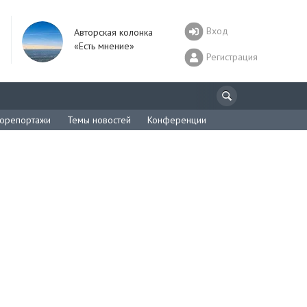
Вход
Авторская колонка
«Есть мнение»
Регистрация
орепортажи
Темы новостей
Конференции