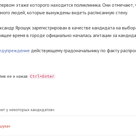
первом этаже которого находится поликлиника. Они отмечают, 
ного людей, которые вынуждены видеть расписанную стену.
сандр Ярошук зарегистрирован в качестве кандидата на выбор
оящее время в городе официально началась агитации за кандида
редупреждение
действующему градоначальнику по факту распро
лив ее и нажав
Ctrl+Enter
ают у некоторых кандидатов»
ошука»