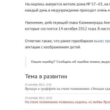
На надпись жалуются жители дома № 57–63, на 
каждый день в медучреждение приходит очень м
Напомним, действующий глава Калининграда Алек
которые состоятся 14 октября 2012 года. В наст
Отметим также, что ранее горизбирком
вынес п
агитации с изображением детей.
Нашли ошибку? Cообщить об ошибке можно, выде
Тема в развитии
19 сентября 2012г., 11:01
Ярошук о граффити на стене поликлиники: «Эмоции сд
19 сентября 2012г., 10:28
На стене поликлиники появилась надпись «о любви Яр