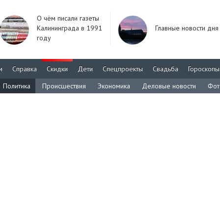
О чём писали газеты
Калининграда в 1991
Главные новости дня
году
м
Справка
Скидки
Дети
Спецпроекты
Свадьба
Гороскопы
Политика
Происшествия
Экономика
Деловые новости
Фот