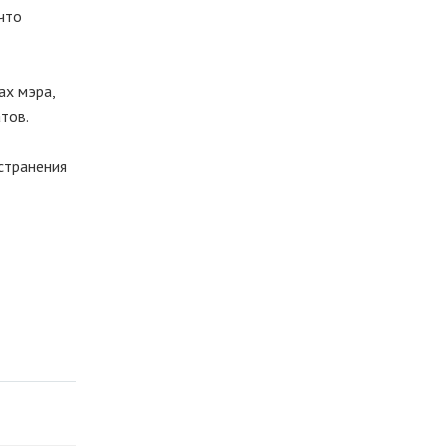
что
ах мэра,
тов.
странения