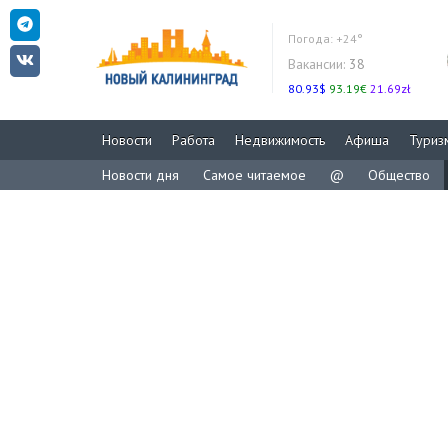
Погода:
+24°
Вакансии:
38
80.93$
93.19€
21.69zł
Новости
Работа
Недвижимость
Афиша
Туриз
Новости дня
Самое читаемое
@
Общество