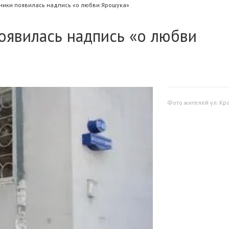
ники появилась надпись «о любви Ярошука»
оявилась надпись «о любви
Фото жителей ул. Кр