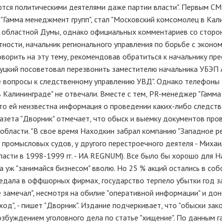
ются политическими деятелями даже партии власти". Первым СМ
Гамма менеджмент групп", стал "Московский комсомолец в Кали
в областной Думы, однако официальных комментариев со стор
стности, начальник регионального управления по борьбе с эконо
оворить на эту тему, рекомендовав обратиться к начальнику пре
гуцкий посоветовал перезвонить заместителю начальника УБЭП
се вопросы к следственному управлению УВД". Однако телефоны
 Калининграде" не отвечали. Вместе с тем, PR-менеджер "Гамма
то ей неизвестна информация о проведении каких-либо следст
газета "Дворник" отмечает, что обыск и выемку документов про
области. "В свое время Находкин забрал компанию "Западное р
промысловых судов, у другого перестроечного деятеля - Михаи
ласти в 1998-1999 гг. - ИА REGNUM). Все было бы хорошо для Н
а уж "занимайся бизнесом" вволю. Но 25 % акций остались в со
седала в оффшорных фирмах, государство терпело убытки год з
е замечал", несмотря на обилие "оперативной информации" и до
од", - пишет "Дворник". Издание подчеркивает, что "обыски зак
возбуждением уголовного дела по статье "хищение". По данным г