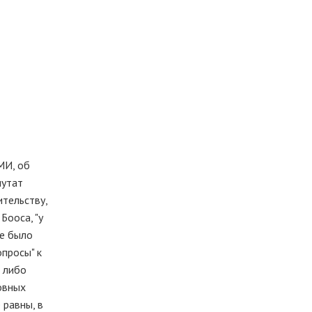
МИ, об
путат
тельству,
Бооса, "у
не было
опросы" к
х либо
новных
 равны, в