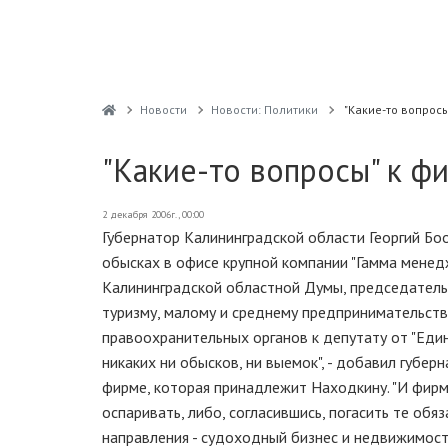
Новости
Новости: Политики
"Какие-то вопрос
"Какие-то вопросы" к ф
2 декабря 2006г., 00:00
Губернатор Калининградской области Георгий Б
обысках в офисе крупной компании "Гамма менедж
Калининградской областной Думы, председатель
туризму, малому и среднему предпринимательству
правоохранительных органов к депутату от "Еди
никаких ни обысков, ни выемок", - добавил губерн
фирме, которая принадлежит Находкину. "И фирм
оспаривать, либо, согласившись, погасить те обя
направления - судоходный бизнес и недвижимость.