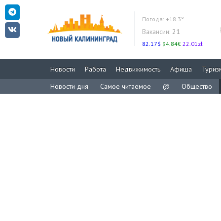
Погода:
+18.3°
Вакансии:
21
82.17$
94.84€
22.01zł
Новости
Работа
Недвижимость
Афиша
Туриз
Новости дня
Самое читаемое
@
Общество