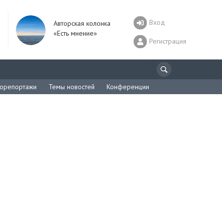
Вход
Авторская колонка
«Есть мнение»
Регистрация
орепортажи
Темы новостей
Конференции