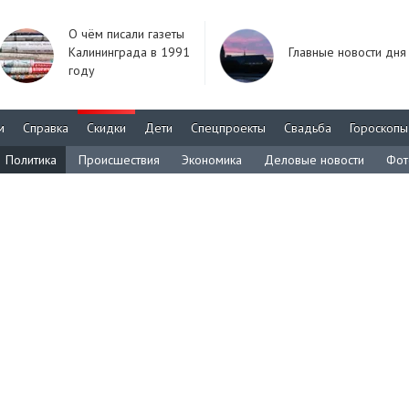
О чём писали газеты
Калининграда в 1991
Главные новости дня
году
м
Справка
Скидки
Дети
Спецпроекты
Свадьба
Гороскопы
Политика
Происшествия
Экономика
Деловые новости
Фот