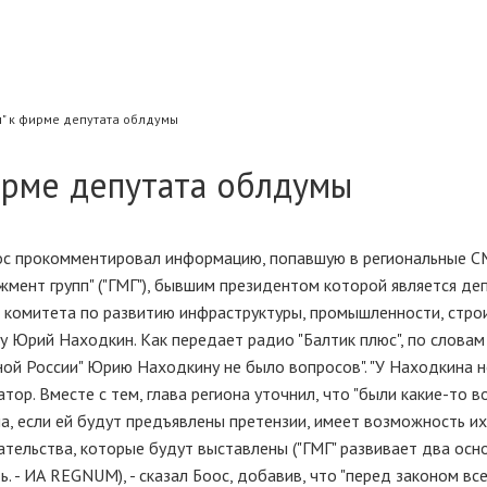
ы" к фирме депутата облдумы
ирме депутата облдумы
оос прокомментировал информацию, попавшую в региональные С
мент групп" ("ГМГ"), бывшим президентом которой является де
 комитета по развитию инфраструктуры, промышленности, строи
 Юрий Находкин. Как передает радио "Балтик плюс", по словам 
ной России" Юрию Находкину не было вопросов". "У Находкина 
атор. Вместе с тем, глава региона уточнил, что "были какие-то в
а, если ей будут предъявлены претензии, имеет возможность и
зательства, которые будут выставлены ("ГМГ" развивает два ос
 - ИА REGNUM), - сказал Боос, добавив, что "перед законом все