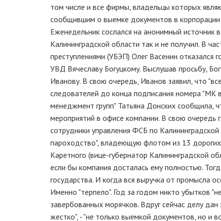
том числе и все фирмы, владельцы которых явля
сообщившим о выемке документов в корпорации "
Еженедельник сослался на анонимный источник 
Калининградской области так и не получил. В ча
преступлениями (УБЭП) Олег Васенин отказался г
УВД Вячеславу Богуцкому. Выслушав просьбу, Бо
Иванову. В свою очередь, Иванов заявил, что "в
следователей до конца подписания номера "МК в
менеджмент групп" Татьяна Донских сообщила, ч
мероприятий в офисе компании. В свою очередь 
сотрудники управления ФСБ по Калининградской 
пароходство", владеющую флотом из 13 дорогих 
Каретного (вице-губернатор Калининградской об
если бы компания досталась ему полностью. Тогд
государства. И когда вся выручка от промысла о
Именно "терпело". Год за годом никто убытков "н
завербованных морячков. Вдруг сейчас делу дан х
жестко", - "не только выемкой документов, но и 