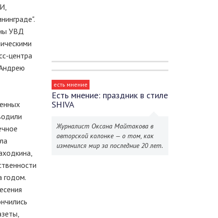
И,
нинграде".
оны УВД
мическими
сс-центра
 Андрею
есть мнение
Есть мнение: праздник в стиле
SHIVA
венных
водили
Журналист Оксана Майтакова в
ечное
авторской колонке — о том, как
ла
изменился мир за последние 20 лет.
аходкина,
бственности
а годом.
несения
ончились
азеты,