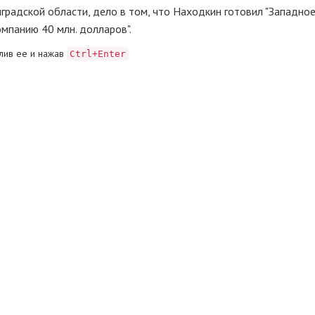
градской области, дело в том, что Находкин готовил "Западно
омпанию 40 млн. долларов".
лив ее и нажав
Ctrl+Enter