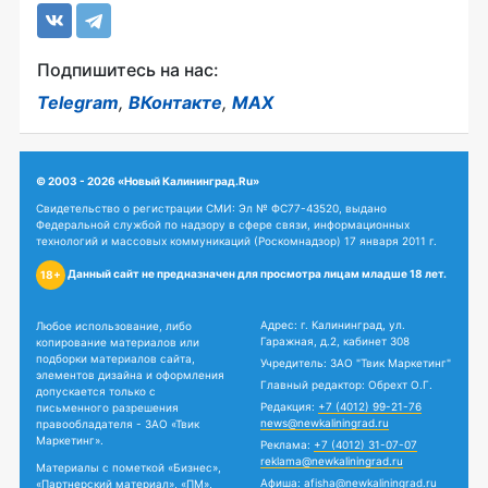
Подпишитесь на нас:
Telegram
,
ВКонтакте
,
MAX
© 2003 - 2026 «Новый Калининград.Ru»
Свидетельство о регистрации СМИ: Эл № ФС77-43520, выдано
Федеральной службой по надзору в сфере связи, информационных
технологий и массовых коммуникаций (Роскомнадзор) 17 января 2011 г.
Данный сайт не предназначен для просмотра лицам младше 18 лет.
18+
Адрес: г. Калининград, ул.
Любое использование, либо
Гаражная, д.2, кабинет 308
копирование материалов или
подборки материалов сайта,
Учредитель: ЗАО "Твик Маркетинг"
элементов дизайна и оформления
Главный редактор: Обрехт О.Г.
допускается только с
Редакция:
+7 (4012) 99-21-76
письменного разрешения
news@newkaliningrad.ru
правообладателя - ЗАО «Твик
Маркетинг».
Реклама:
+7 (4012) 31-07-07
reklama@newkaliningrad.ru
Материалы с пометкой «Бизнес»,
Афиша:
afisha@newkaliningrad.ru
«Партнерский материал», «ПМ»,