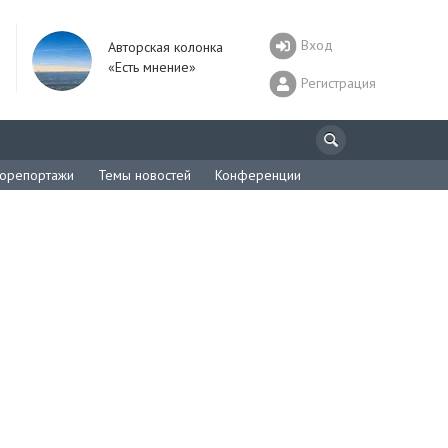
Вход
Авторская колонка
«Есть мнение»
Регистрация
орепортажи
Темы новостей
Конференции