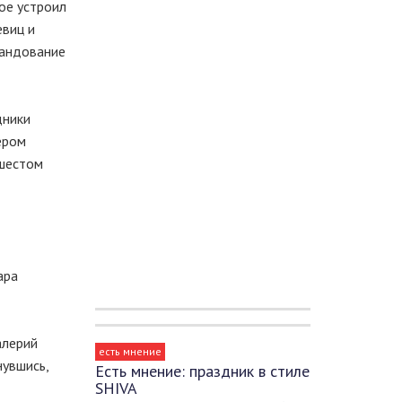
ое устроил
евиц и
омандование
дники
ером
 шестом
ара
алерий
есть мнение
нувшись,
Есть мнение: праздник в стиле
SHIVA