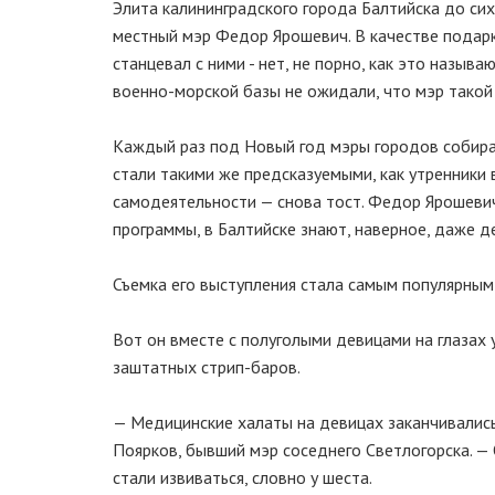
Элита калининградского города Балтийска до сих
местный мэр Федор Ярошевич. В качестве подарк
станцевал с ними - нет, не порно, как это назыв
военно-морской базы не ожидали, что мэр такой 
Каждый раз под Новый год мэры городов собира
стали такими же предсказуемыми, как утренники
самодеятельности — снова тост. Федор Ярошевич 
программы, в Балтийске знают, наверное, даже д
Съемка его выступления стала самым популярным
Вот он вместе с полуголыми девицами на глазах
заштатных стрип-баров.
— Медицинские халаты на девицах заканчивались
Поярков, бывший мэр соседнего Светлогорска. — 
стали извиваться, словно у шеста.