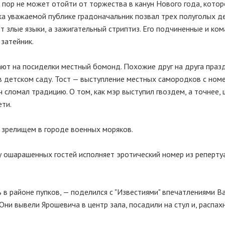
 пор не может отойти от торжества в канун Нового года, котор
а уважаемой публике градоначальник позвал трех полуголых д
ают злые языки, а зажигательный стриптиз. Его подчиненные и к
затейник.
ют на посиделки местный бомонд. Похожие друг на друга праз
 в детском саду. Тост — выступление местных самородков с ном
сломал традицию. О том, как мэр выступил гвоздем, а точнее,
ети.
 зрелищем в городе военных моряков.
 у ошарашенных гостей исполняет эротический номер из реперту
 в районе пупков, — поделился с "Известиями" впечатлениями В
Они вывели Ярошевича в центр зала, посадили на стул и, распах