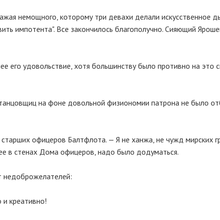
бражая немощного, которому три девахи делали искусственное д
ить импотента". Все закончилось благополучно. Сияющий Ярош
е его удовольствие, хотя большинству было противно на это с
 танцовщиц на фоне довольной физиономии патрона не было отб
 старших офицеров Балтфлота. — Я не ханжа, не чужд мирских г
ее в стенах Дома офицеров, надо было додуматься.
ит недоброжелателей:
 и креативно!