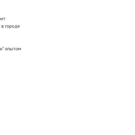
рит
 в городе
ми" опытом