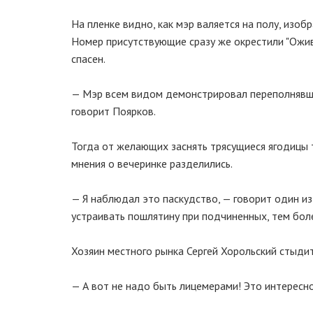
На пленке видно, как мэр валяется на полу, изо
Номер присутствующие сразу же окрестили "Ожив
спасен.
— Мэр всем видом демонстрировал переполнявше
говорит Поярков.
Тогда от желающих заснять трясущиеся ягодицы
мнения о вечеринке разделились.
— Я наблюдал это паскудство, — говорит один из
устраивать пошлятину при подчиненных, тем бол
Хозяин местного рынка Сергей Хорольский стыд
— А вот не надо быть лицемерами! Это интересно