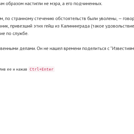
м образом настигли не мэра, а его подчиненных.
м, по странному стечению обстоятельств были уволены, — гово
вник, привезший этих гейш из Калининграда (такое удовольствие
ие по службе.
венными делами. Он не нашел времени поделиться с "Известия
лив ее и нажав
Ctrl+Enter