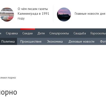
О чём писали газеты
Калининграда в 1991
Главные новости дня
году
м
Справка
Скидки
Дети
Спецпроекты
Свадьба
Гороскопы
Политика
Происшествия
Экономика
Деловые новости
Фот
олнил порно
порно