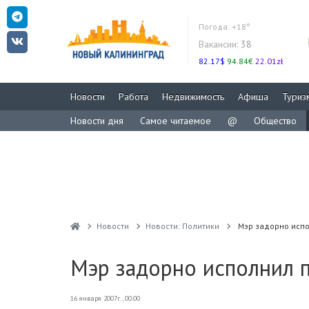
Погода:
+18°
Вакансии:
38
82.17$
94.84€
22.01zł
Новости
Работа
Недвижимость
Афиша
Туриз
Новости дня
Самое читаемое
@
Общество
Новости
Новости: Политики
Мэр задорно исп
Мэр задорно исполнил 
16 января 2007г., 00:00