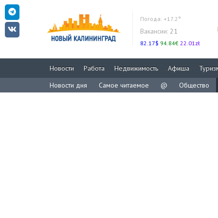
Погода:
+17.2°
Вакансии:
21
82.17$
94.84€
22.01zł
Новости
Работа
Недвижимость
Афиша
Туриз
Новости дня
Самое читаемое
@
Общество