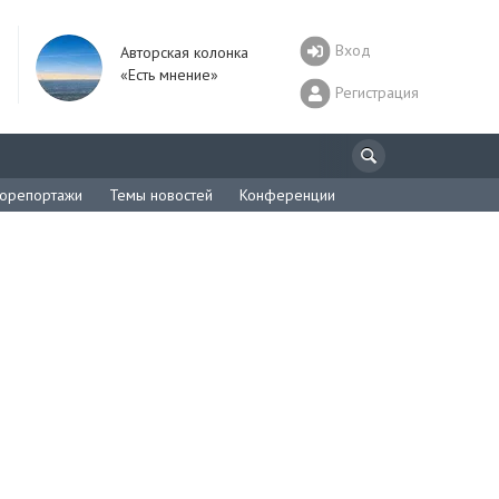
Вход
Авторская колонка
«Есть мнение»
Регистрация
орепортажи
Темы новостей
Конференции