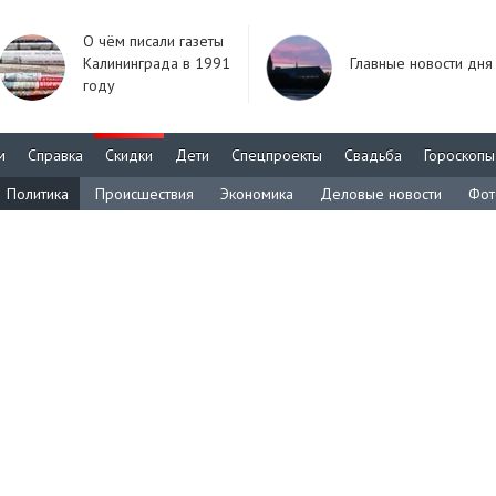
О чём писали газеты
Калининграда в 1991
Главные новости дня
году
м
Справка
Скидки
Дети
Спецпроекты
Свадьба
Гороскопы
Политика
Происшествия
Экономика
Деловые новости
Фот