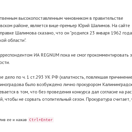
твенным высокопоставленным чиновником в правительстве
вском районе, является вице-премьер Юрий Шалимов. На сайте
правке Шалимова сказано, что он "родился 23 января 1962 года 
ой области".
орреспондентом ИА REGNUM пока не смог прокомментировать з
ости.
 дело по ч. 1 ст.293 УК РФ (халатность, повлекшая причинение
Виноградова было возбуждено лично прокурором Калининградс
вается в том, что без проведения конкурса дал согласие на ра
й, чтобы не сорвать отопительный сезон. Прокуратура считает,
лив ее и нажав
Ctrl+Enter