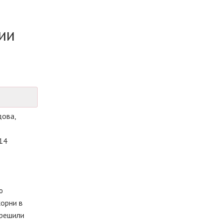
ии
дова,
14
ю
корни в
 решили