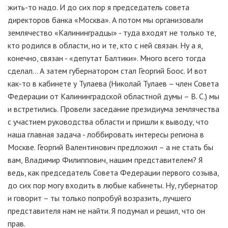
жить-то надо. И до сих пор я председатель совета
директоров банка «Москва». А потом мы организовали
землячество «Калининградцы» - туда входят не только те,
кто родился в области, но и те, кто с ней связан. Ну а я,
конечно, связан - «депутат Балтики». Много всего тогда
сделал... А затем губернатором стал Георгий Боос. И вот
как-то в кабинете у Тулаева (Николай Тулаев – член Совета
Федерации от Калининградской областной думы – В. С.) мы
и встретились. Провели заседание президиума землячества
с участием руководства области и пришли к выводу, что
наша главная задача - лоббировать интересы региона в
Москве. Георгий Валентинович предложил – а не стать бы
вам, Владимир Филиппович, нашим представителем? Я
ведь, как председатель Совета Федерации первого созыва,
до сих пор могу входить в любые кабинеты. Ну, губернатор
и говорит – ты только попробуй возразить, лучшего
представителя нам не найти. Я подумал и решил, что он
прав.