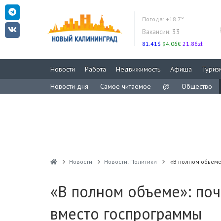
Погода:
+18.7°
Вакансии:
33
81.41$
94.06€
21.86zł
Новости
Работа
Недвижимость
Афиша
Туриз
Новости дня
Самое читаемое
@
Общество
Новости
Новости: Политики
«В полном объеме
«В полном объеме»: по
вместо госпрограммы