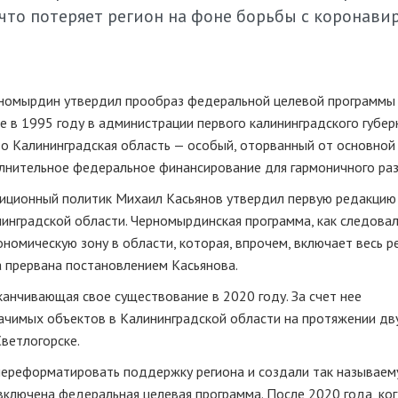
что потеряет регион на фоне борьбы с коронави
рномырдин утвердил прообраз федеральной целевой программы
е в 1995 году в администрации первого калининградского губе
то Калининградская область — особый, оторванный от основной
лнительное федеральное финансирование для гармоничного раз
озиционный политик Михаил Касьянов утвердил первую редакцию
инградской области. Черномырдинская программа, как следова
номическую зону в области, которая, впрочем, включает весь ре
 прервана постановлением Касьянова.
канчивающая свое существование в 2020 году. За счет нее
ачимых объектов в Калининградской области на протяжении дв
ветлогорске.
 переформатировать поддержку региона и создали так называе
включена федеральная целевая программа. После 2020 года, ко