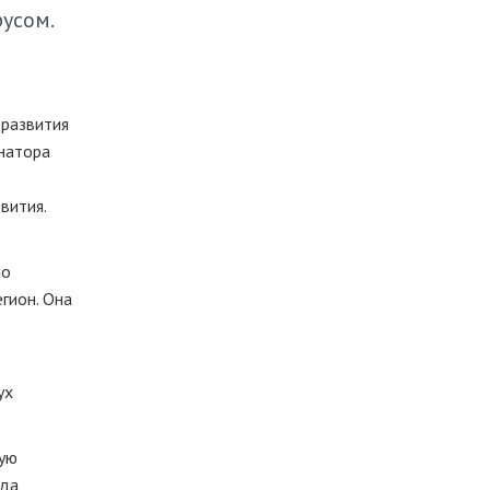
русом.
 развития
рнатора
вития.
ло
гион. Она
ух
мую
гда