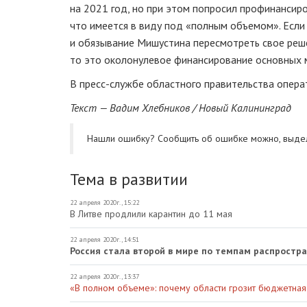
на 2021 год, но при этом попросил профинансиро
что имеется в виду под «полным объемом». Если 
и обязывание Мишустина пересмотреть свое реше
то это околонулевое финансирование основных 
В пресс-службе областного правительства опера
Текст — Вадим Хлебников / Новый Калининград
Нашли ошибку? Cообщить об ошибке можно, выде
Тема в развитии
22 апреля 2020г., 15:22
В Литве продлили карантин до 11 мая
22 апреля 2020г., 14:51
Россия стала второй в мире по темпам распростр
22 апреля 2020г., 13:37
«В полном объеме»: почему области грозит бюджетна