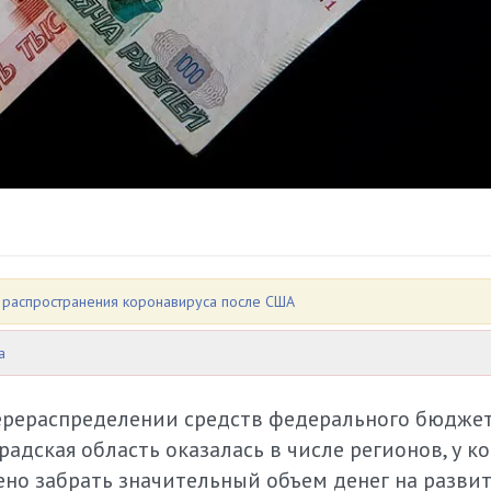
м распространения коронавируса после США
а
ерераспределении средств федерального бюдже
радская область оказалась в числе регионов, у к
но забрать значительный объем денег на развит