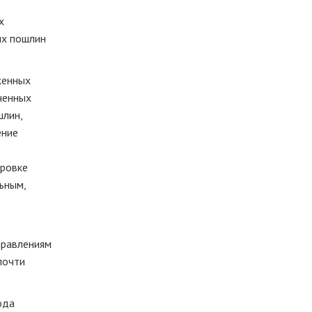
х
ых пошлин
женных
аченных
шлин,
ение
ировке
ьным,
правлениям
почти
ода