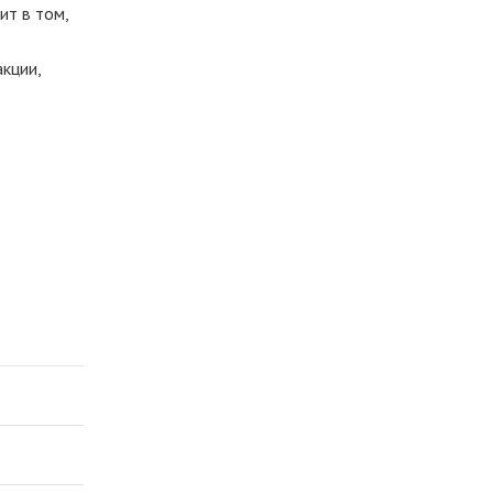
ит в том,
кции,