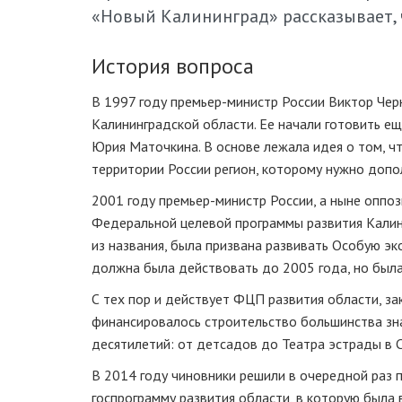
«Новый Калининград» рассказывает, 
История вопроса
В 1997 году премьер-министр России Виктор Че
Калининградской области. Ее начали готовить ещ
Юрия Маточкина. В основе лежала идея о том, ч
территории России регион, которому нужно допо
2001 году премьер-министр России, а ныне опп
Федеральной целевой программы развития Калин
из названия, была призвана развивать Особую эко
должна была действовать до 2005 года, но была
С тех пор и действует ФЦП развития области, за
финансировалось строительство большинства зн
десятилетий: от детсадов до Театра эстрады в С
В 2014 году чиновники решили в очередной раз
госпрограмму развития области, в которую была 