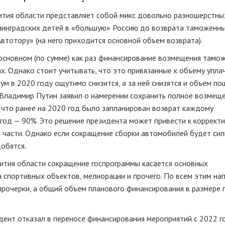
ития области представляет собой микс довольно разношерстны
нинградских детей в «большую» Россию до возврата таможенн
Автотору» (на него приходится основной объем возврата).
основном (по сумме) как раз финансирование возмещения тамо
х. Однако стоит учитывать, что это привязанные к объему упл
м в 2020 году ощутимо снизится, а за ней снизятся и объем по
 Владимир Путин заявил о намерении сохранить полное возмещ
 что ранее на 2020 год было запланирован возврат каждому
год — 90%. Это решение президента может привести к коррект
 части. Однако если сокращение сборки автомобилей будет сил
обятся.
вития области сокращение госпрограммы касается основных
а спортивных объектов, мелиорации и прочего. По всем этим на
 прочерки, а общий объем планового финансирования в размере 
дент отказал в переносе финансирования мероприятий с 2022 г