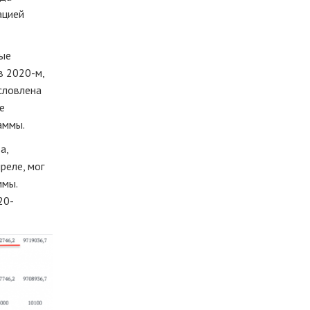
ацией
ные
в 2020-м,
условлена
е
аммы.
а,
реле, мог
ммы.
20-