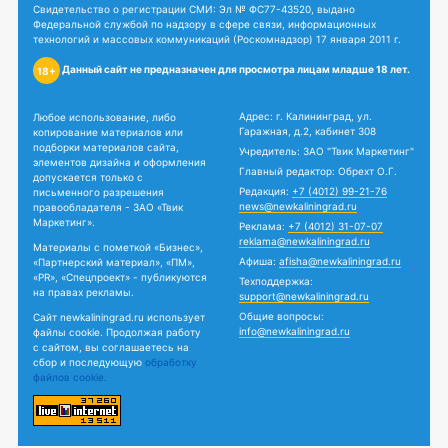
Свидетельство о регистрации СМИ: Эл № ФС77-43520, выдано
Федеральной службой по надзору в сфере связи, информационных
технологий и массовых коммуникаций (Роскомнадзор) 17 января 2011 г.
Данный сайт не предназначен для просмотра лицам младше 18 лет.
18+
Адрес: г. Калининград, ул.
Любое использование, либо
Гаражная, д.2, кабинет 308
копирование материалов или
подборки материалов сайта,
Учредитель: ЗАО "Твик Маркетинг"
элементов дизайна и оформления
Главный редактор: Обрехт О.Г.
допускается только с
Редакция:
+7 (4012) 99-21-76
письменного разрешения
news@newkaliningrad.ru
правообладателя - ЗАО «Твик
Маркетинг».
Реклама:
+7 (4012) 31-07-07
reklama@newkaliningrad.ru
Материалы с пометкой «Бизнес»,
Афиша:
afisha@newkaliningrad.ru
«Партнерский материал», «ПМ»,
«PR», «Спецпроект» - публикуются
Техподдержка:
на правах рекламы.
support@newkaliningrad.ru
Общие вопросы:
Сайт newkaliningrad.ru использует
info@newkaliningrad.ru
файлы cookie. Продолжая работу
с сайтом, вы соглашаетесь на
сбор и последующую
обработку
файлов cookie.