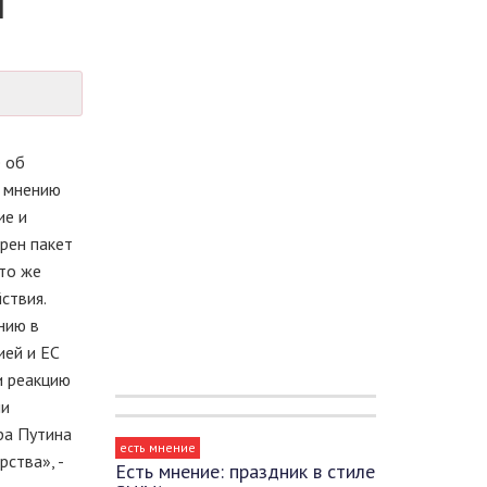
л
е об
о мнению
ие и
рен пакет
 то же
ствия.
нию в
ией и ЕС
и реакцию
ии
ра Путина
есть мнение
ства», -
Есть мнение: праздник в стиле