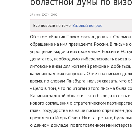
областной думы по визо
19 июля 2007г., 00:00
Все новости по теме:
Визовый вопрос
Об этом «Балтик Плюс» сказал депутат Соломон 
обращение на имя президента России. В письме о
упрощении выдачи виз гражданам России и ЕС су
депутатов, необходимо либерализовать въезд в 
литовские визы для жителей региона и добиться
калининградских вопросов. Ответ на письмо долж
время, по словам Гинзбурга, нельзя сказать, что
«Дело в том, что по итогам этого письма была 
Калининградской области – что было, что есть и
нового соглашения о стратегическом партнерств
главы государства на наше письмо определен до
президента Игорь Сечин. Ну и в-третьих, буквал
о данном докладе, подготовленном министерство