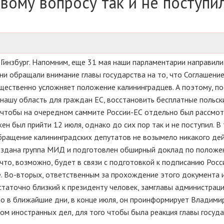
вому вопросу так и не поступи
Гинзбург. Напомним, еще 31 мая наши парламентарии направили
ни обращали внимание главы государства на то, что Соглашени
щественно усложняет положение калининградцев. А поэтому, п
нашу область для граждан ЕС, восстановить бесплатные польск
, чтобы на очередном саммите России-ЕС отдельно был рассмот
ен был прийти 12 июля, однако до сих пор так и не поступил. В
 обращение калининградских депутатов не возымело никакого дей
создана группа МИД и подготовлен обширный доклад по положе
 что, возможно, будет в связи с подготовкой к подписанию Росс
е. Во-вторых, ответственным за прохождение этого документа 
статочно близкий к президенту человек, замглавы администрац
ьно в ближайшие дни, в конце июля, он проинформирует Владими
м иностранных дел, для того чтобы была реакция главы государ