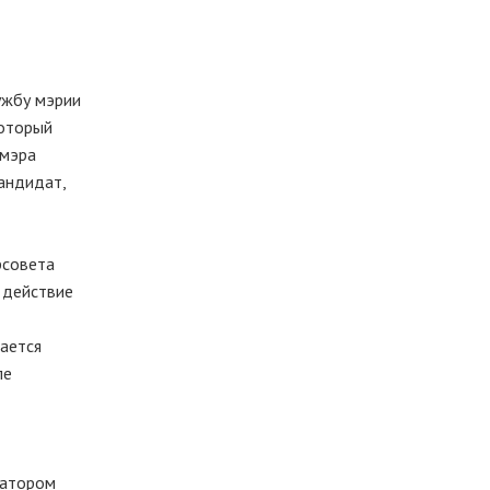
ужбу мэрии
который
 мэра
андидат,
рсовета
в действие
тается
ле
иатором