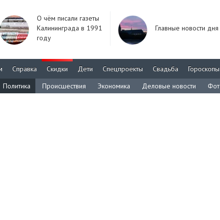
О чём писали газеты
Калининграда в 1991
Главные новости дня
году
м
Справка
Скидки
Дети
Спецпроекты
Свадьба
Гороскопы
Политика
Происшествия
Экономика
Деловые новости
Фот