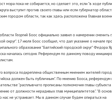
ст мэра пока не собирается, но сделает это, если "в ходе публ
круга выступит против своего главы или если губернатор облас
еским городом области, так как здесь расположена Главная воен
области Георгий Боос официально заявил о намерении сменить г
ой округ". 17 июля Боос сообщил, что дал указание о начале п
ипального образования "Балтийский городской округ" Федора Я
ска началась сегодня. Референдум по данному поводу инициир
алистам.
ого вопроса подкреплена общественным мнением жителей город
лтийска должен быть публичным". По мнению Бооса, референдум
ательстве "расплывчато прописаны полномочия главы субъекта
нению от должности нерадивых глав муниципалитетов". "В осно
 нас не устраивает. Мы в данном случае будем опираться на