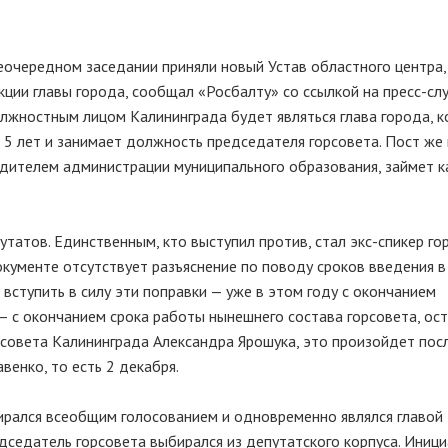
еочередном заседании приняли новый Устав областного центра,
ции главы города, сообщал «Росбалту» со ссылкой на пресс-сл
олжностным лицом Калининграда будет являться глава города, 
 5 лет и занимает должность председателя горсовета. Пост же
одителем администрации муниципального образования, займет к
утатов. Единственным, кто выступил против, стал экс-спикер го
документе отсутствует разъяснение по поводу сроков введения 
 вступить в силу эти поправки — уже в этом году с окончанием
— с окончанием срока работы нынешнего состава горсовета, ос
совета Калининграда Александра Ярошука, это произойдет пос
енко, то есть 2 декабря.
ирался всеобщим голосованием и одновременно являлся главой
едседатель горсовета выбирался из депутатского корпуса. Иниц