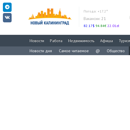
Погода:
+17.2°
Вакансии:
21
82.17$
94.84€
22.01zł
Новости
Работа
Недвижимость
Афиша
Туриз
Новости дня
Самое читаемое
@
Общество