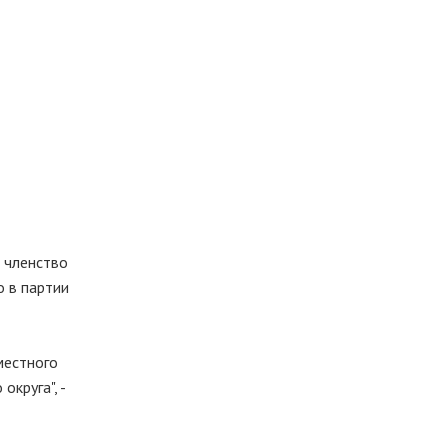
 членство
о в партии
местного
круга", -