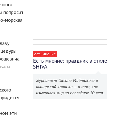
ичного
ти попросит
но-морская
лаву
роцедуры
есть мнение
рошевича.
Есть мнение: праздник в стиле
SHIVA
овала
Журналист Оксана Майтакова в
авторской колонке — о том, как
ского
изменился мир за последние 20 лет.
 придется
вном эти