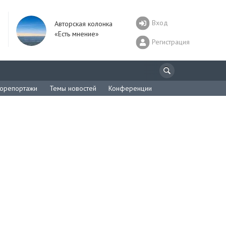
Вход
Авторская колонка
«Есть мнение»
Регистрация
орепортажи
Темы новостей
Конференции