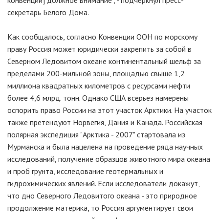
конвенции] должное внимание", - подчеркнул пресс-
секретарь Белого Дома.
Как сообщалось, согласно Конвенции ООН по морскому
праву Россия может юридически закрепить за собой в
Северном Ледовитом океане континентальный шельф за
пределами 200-мильной зоны, площадью свыше 1,2
миллиона квадратных километров с ресурсами нефти
более 4,6 млрд. тонн. Однако США всерьез намерены
оспорить право России на этот участок Арктики. На участок
также претендуют Норвегия, Дания и Канада. Российская
полярная экспедиция "Арктика - 2007" стартовала из
Мурманска и была нацелена на проведение ряда научных
исследований, получение образцов животного мира океана
и проб грунта, исследование геотермальных и
гидрохимических явлений. Если исследователи докажут,
что дно Северного Ледовитого океана - это природное
продолжение материка, то Россия аргументирует свои