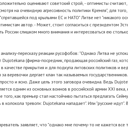
положительно оценивают советский строй, - оптимисты считают,
смотря на очевидную агрессивность политики Кремля", для того
 "спрятавшейся под крыльями ЕС и НАТО" Литве нет "никакого осн
тимистам автор. - Может, стоит согласиться с президентом Эст
ь России слишком много внимания и интересоваться ею столько
 анализу-пересказу реакции русофобов: "Однако Литва не успок
т Dujotekana (фирма-посредник, продающая российский газ, кото
в качестве прикрытия и для подкупа литовских политиков и в
я за веревочки дергает клан так называемых государственников.
просто и ясно. Даже цель этого заговора очевидна. Ведь Dujote
вляется одним из основных воинов в российской армии XXI века,
е того, как премьер стал настойчиво пытаться предлагать Сейму
 в колокола тревоги: Dujotekana нападает". Или "русские идут". 
реватель заявляет, что "однако мне почему-то не кажется все 