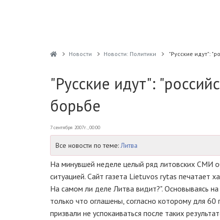
Новости
Новости: Политики
"Русские идут": "
"Русские идут": "россий
борьбе
7 сентября 2007г., 00:00
Все новости по теме:
Литва
На минувшей неделе целый ряд литовских СМИ об
ситуацией. Сайт газета Lietuvos rytas печатает 
На самом ли деле Литва видит?". Основываясь н
только что оглашены, согласно которому для 60 п
призвали не успокаиваться после таких результа