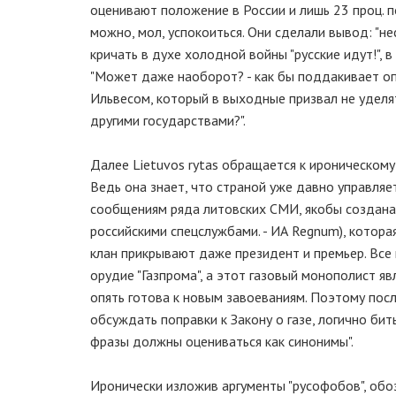
оценивают положение в России и лишь 23 проц. 
можно, мол, успокоиться. Они сделали вывод: "не
кричать в духе холодной войны "русские идут!", в
"Может даже наоборот? - как бы поддакивает оп
Ильвесом, который в выходные призвал не уделят
другими государствами?".
Далее Lietuvos rytas обращается к ироническому
Ведь она знает, что страной уже давно управляе
сообщениям ряда литовских СМИ, якобы создана 
российскими спецслужбами. - ИА Regnum), котора
клан прикрывают даже президент и премьер. Все 
орудие "Газпрома", а этот газовый монополист я
опять готова к новым завоеваниям. Поэтому посл
обсуждать поправки к Закону о газе, логично бить
фразы должны оцениваться как синонимы".
Иронически изложив аргументы "русофобов", обоз