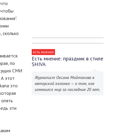
 что
, чтобы
ования".
онии
, сколько
есть мнение
аивается.
Есть мнение: праздник в стиле
рая, по
SHIVA
едущих СМИ
Журналист Оксана Майтакова в
 А этот
авторской колонке — о том, как
kana это
изменился мир за последние 20 лет.
 которая
 опять
Ведь эти
таким