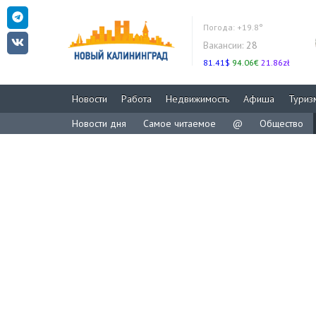
Погода:
+19.8°
Вакансии:
28
81.41$
94.06€
21.86zł
Новости
Работа
Недвижимость
Афиша
Туриз
Новости дня
Самое читаемое
@
Общество