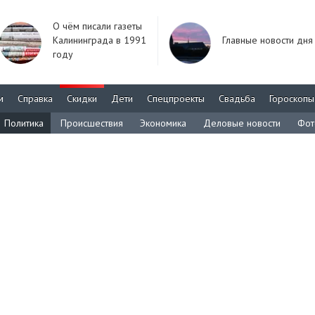
О чём писали газеты
Калининграда в 1991
Главные новости дня
году
м
Справка
Скидки
Дети
Спецпроекты
Свадьба
Гороскопы
Политика
Происшествия
Экономика
Деловые новости
Фот