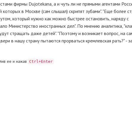
истами фирмы Dujotekana, а и чуть ли не прямыми агентами Росс
 которых в Москве (сам слышал) скрипят зубами". "Еще более с
тутом, который нужно как можно быстрее остановить, наряду с
ло Министерство иностранных дел". По мнению аналитика, "кл
удут стращать даже детей". "Поэтому и возникает вопрос, на с
двери в нашу страну пытаются прорваться кремлевская рать?" - 
лив ее и нажав
Ctrl+Enter