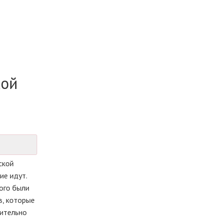
кой
ской
ие идут.
ого были
в, которые
жительно