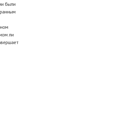
ии были
транным
аном
амом ли
завершает