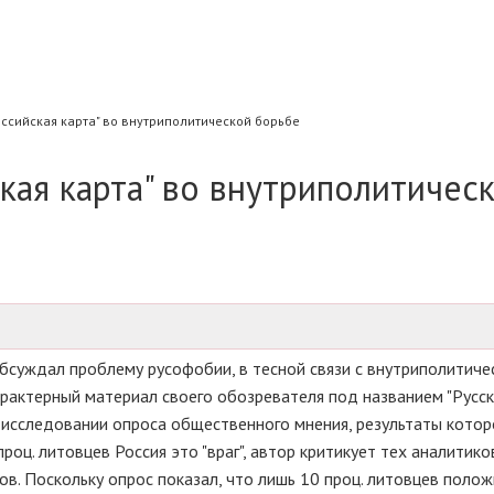
российская карта" во внутриполитической борьбе
ская карта" во внутриполитичес
суждал проблему русофобии, в тесной связи с внутриполитиче
характерный материал своего обозревателя под названием "Русск
а исследовании опроса общественного мнения, результаты котор
роц. литовцев Россия это "враг", автор критикует тех аналитико
тов. Поскольку опрос показал, что лишь 10 проц. литовцев поло