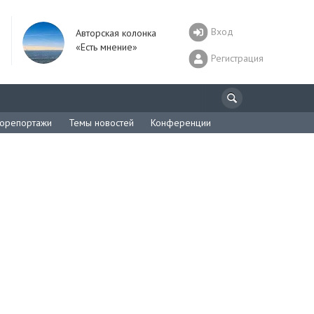
Вход
Авторская колонка
«Есть мнение»
Регистрация
орепортажи
Темы новостей
Конференции