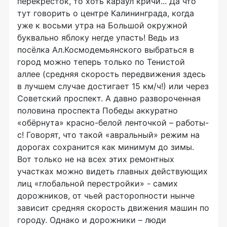
перекрёсток, то хоть караул кричи... Да что
тут говорить о центре Калининграда, когда
уже к восьми утра на Большой окружной
буквально яблоку негде упасть! Ведь из
посёлка Ал.Космодемьянского выбраться в
город можно теперь только по Тенистой
аллее (средняя скорость передвижения здесь
в лучшем случае достигает 15 км/ч!) или через
Советский проспект. А давно развороченная
половина проспекта Победы аккуратно
«обёрнута» красно-белой ленточкой – работы-
с! Говорят, что такой «авральный» режим на
дорогах сохранится как минимум до зимы.
Вот только не на всех этих ремонтных
участках можно видеть главных действующих
лиц «глобальной перестройки» - самих
дорожников, от чьей расторопности нынче
зависит средняя скорость движения машин по
городу. Однако и дорожники – люди