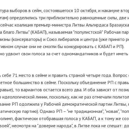
тура выборов в сейм, состоявшегося 10 октября, и накануне вто
гам) определились три приблизительно равноценные силы, две 
я сейчас коалиция премьер-министра Литвы Альгирдаса Бразауска
а благо Литвы" (КАБАП), называемая "популистской" Рабочая пар
чизны (консерваторы) и Союз либералов и центра (уже принято 
тивном случае они не смогли бы конкурировать с КАБАП и РП).
но удвоит свои голоса за счет одномандатников и будет иметь
 себе 71 место в сейме и править страной четыре года. Вопрос 
аветное большинство в сейме. Поскольку объединение РП с прав
правые), то вариантов остается всего два. И оба зависят от поз
 идеологической линии, поскольку, как не раз отмечали политол
звание РП одолжила у Рабочей демократической партии Литвы, 
ическую партию). Однако РП – "не традиционная", "новая", "поп
 олимп, фактически отобравшая голоса у КАБАП, а к тому же со
воей", несмотря на "доверие народа", в Литве пока не спешат: д