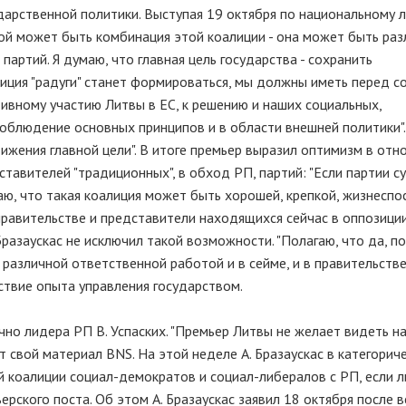
ударственной политики. Выступая 19 октября по национальному 
Какой может быть комбинация этой коалиции - она может быть раз
артий. Я думаю, что главная цель государства - сохранить
лиция "радуги" станет формироваться, мы должны иметь перед с
ктивному участию Литвы в ЕС, к решению и наших социальных,
облюдение основных принципов и в области внешней политики".
ижения главной цели". В итоге премьер выразил оптимизм в от
тавителей "традиционных", в обход РП, партий: "Если партии с
аю, что такая коалиция может быть хорошей, крепкой, жизнеспос
правительстве и представители находящихся сейчас в оппозици
Бразаускас не исключил такой возможности. "Полагаю, что да, п
различной ответственной работой и в сейме, и в правительстве
ствие опыта управления государством.
но лидера РП В. Успаских. "Премьер Литвы не желает видеть на
т свой материал BNS. На этой неделе А. Бразаускас в категорич
 коалиции социал-демократов и социал-либералов с РП, если л
рского поста. Об этом А. Бразаускас заявил 18 октября после в