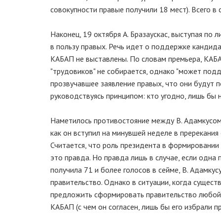
совокупности правые получили 18 мест). Всего в
Наконец, 19 октября А. Бразаускас, выступая по
в пользу правых. Речь идет о поддержке кандида
КАБАП не выставлены. По словам премьера, КАБА
"трудовиков" не собирается, однако "может подд
прозвучавшее заявление правых, что они будут 
руководствуясь принципом: кто угодно, лишь бы н
Наметилось противостояние между В. Адамкусом и
как он вступил на минувшей неделе в пререкания
Считается, что роль президента в формировании 
это правда. Но правда лишь в случае, если одна
получила 71 и более голосов в сейме, В. Адамку
правительство. Однако в ситуации, когда сущест
предложить сформировать правительство любой из
КАБАП (с чем он согласен, лишь бы его избрали п