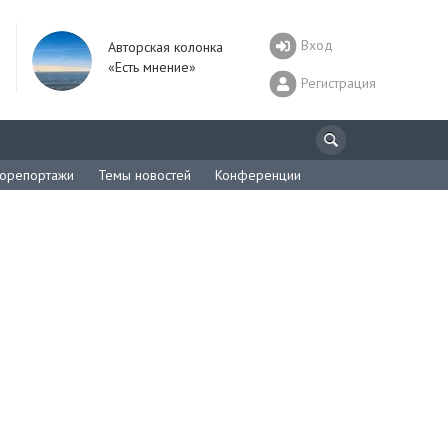
Вход
Авторская колонка
«Есть мнение»
Регистрация
орепортажи
Темы новостей
Конференции