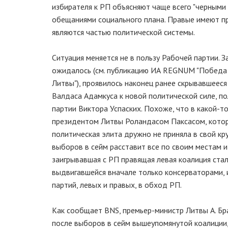
избирателя к РП объясняют чаще всего "черными 
обещаниями социального плана. Правые имеют про
являются частью политической системы.
Ситуация меняется не в пользу Рабочей партии. З
ожидалось (см. публикацию ИА REGNUM "Победа 
Литвы"), проявилось наконец ранее скрывавшеес
Валдаса Адамкуса к новой политической силе, по
партии Виктора Успаских. Похоже, что в какой-т
президентом Литвы Роландасом Паксасом, которо
политическая элита дружно не приняла в свой кру
выборов в сейм расставит все по своим местам и
заигрывавшая с РП правящая левая коалиция стал
выдвигавшейся вначале только консерваторами, 
партий, левых и правых, в обход РП.
Как сообщает BNS, премьер-министр Литвы А. Бр
после выборов в сейм вышеупомянутой коалиции, 