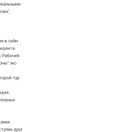
ереальными
чки",
м в сейм
зидента
к Рабочей
оны" экс-
второй тур
идее,
оложных
вания
ступки друг