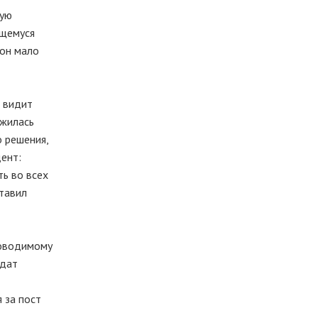
ную
ющемуся
 он мало
е видит
ожилась
о решения,
дент:
ь во всех
ставил
ководимому
ндат
 за пост