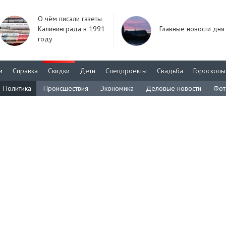
О чём писали газеты
Калининграда в 1991
Главные новости дня
году
м
Справка
Скидки
Дети
Спецпроекты
Свадьба
Гороскопы
Политика
Происшествия
Экономика
Деловые новости
Фот