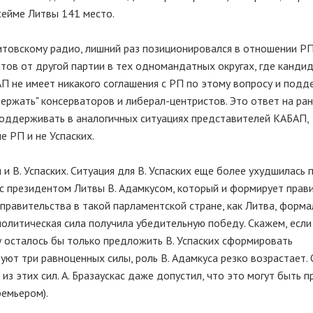
 сейме Литвы 141 место.
 литовскому радио, лишний раз позиционировался в отношении РП
тов от другой партии в тех одномандатных округах, где канди
П не имеет никакого соглашения с РП по этому вопросу и подд
ержать" консерваторов и либерал-центристов. Это ответ на ра
поддерживать в аналогичных ситуациях представителей КАБАП,
е РП и не Успаских.
 В. Успаских. Ситуация для В. Успаских еще более ухудшилась п
 с президентом Литвы В. Адамкусом, который и формирует прави
правительства в такой парламентской стране, как Литва, форма
 политическая сила получила убедительную победу. Скажем, есл
су осталось бы только предложить В. Успаских сформировать
вуют три равноценных силы, роль В. Адамкуса резко возрастает.
 этих сил. А. Бразаускас даже допустил, что это могут быть пр
ремьером).