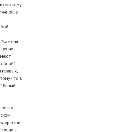
литовскому
личной, в
обой
 "Каждая
ношении
умеют
обной".
и правых,
отому что в
". Явный
 посту
еской
идер этой
стречи с