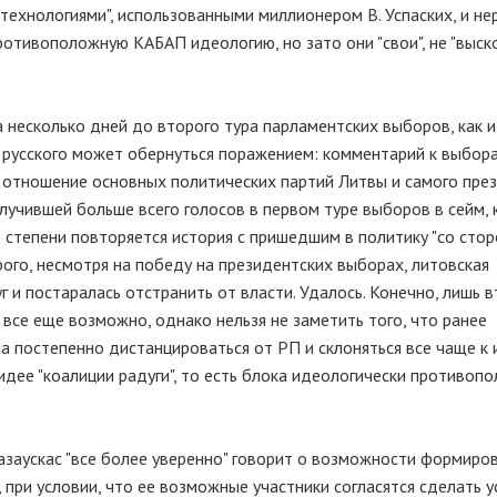
технологиями", использованными миллионером В. Успаских, и н
тивоположную КАБАП идеологию, но зато они "свои", не "выско
а несколько дней до второго тура парламентских выборов, как и
русского может обернуться поражением: комментарий к выбора
я отношение основных политических партий Литвы и самого пре
лучившей больше всего голосов в первом туре выборов в сейм, 
о степени повторяется история с пришедшим в политику "со стор
го, несмотря на победу на президентских выборах, литовская
г и постаралась отстранить от власти. Удалось. Конечно, лишь 
 все еще возможно, однако нельзя не заметить того, что ранее
а постепенно дистанцироваться от РП и склоняться все чаще к 
идее "коалиции радуги", то есть блока идеологически противоп
азаускас "все более уверенно" говорит о возможности формиро
при условии, что ее возможные участники согласятся сделать у