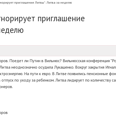
гнорирует приглашение Литвы": Литва за неделю
гнорирует приглашение
неделю
оров. Поедет ли Путин в Вильнюс? Вильнюсская конференция "Ро
 Литва неоднозначно осудила Лукашенко. Вокруг закрытия Игна
лектроэнергию. На пути к евро. В Литве появились пенсионные фо
ь отпуск по уходу за ребенком. Литва лидирует по количеству с
онеров.
оров