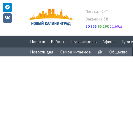
Погода:
+24°
Вакансии:
38
80.93$
93.19€
21.69zł
Новости
Работа
Недвижимость
Афиша
Туриз
Новости дня
Самое читаемое
@
Общество