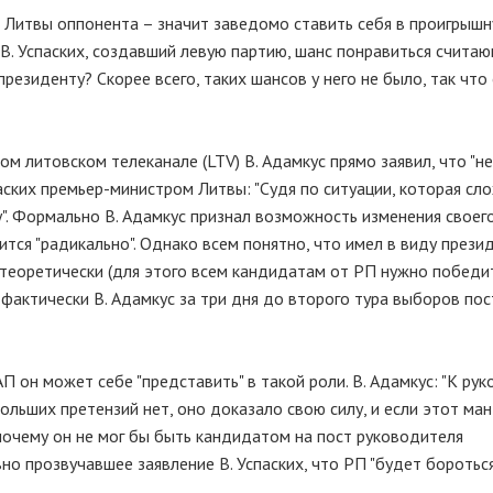
а Литвы оппонента – значит заведомо ставить себя в проигрыш
В. Успаских, создавший левую партию, шанс понравиться счита
резиденту? Скорее всего, таких шансов у него не было, так что
м литовском телеканале (LTV) В. Адамкус прямо заявил, что "н
ских премьер-министром Литвы: "Судя по ситуации, которая сл
у". Формально В. Адамкус признал возможность изменения своег
тся "радикально". Однако всем понятно, что имел в виду прези
теоретически (для этого всем кандидатам от РП нужно победит
 фактически В. Адамкус за три дня до второго тура выборов по
 он может себе "представить" в такой роли. В. Адамкус: "К ру
больших претензий нет, оно доказало свою силу, и если этот ма
почему он не мог бы быть кандидатом на пост руководителя
вно прозвучавшее заявление В. Успаских, что РП "будет бороться