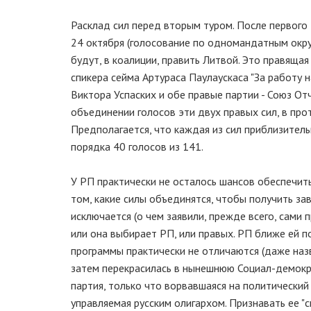
Расклад сил перед вторым туром. После первого 
24 октября (голосование по одномандатным окру
будут, в коалиции, править Литвой. Это правяща
спикера сейма Артураса Паулаускаса "За работу н
Виктора Успаских и обе правые партии - Союз От
объединении голосов эти двух правых сил, в про
Предполагается, что каждая из сил приблизитель
порядка 40 голосов из 141.
У РП практически не осталось шансов обеспечить
том, какие силы объединятся, чтобы получить з
исключается (о чем заявили, прежде всего, сами 
или она выбирает РП, или правых. РП ближе ей по
программы практически не отличаются (даже на
затем перекрасилась в нынешнюю Социал-демократ
партия, только что ворвавшаяся на политический
управляемая русским олигархом. Признавать ее "с