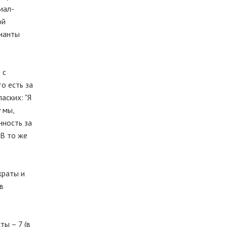
иал-
ой
рианты
 с
о есть за
аских: "Я
 мы,
нность за
 В то же
краты и
в
ты – 7 (в