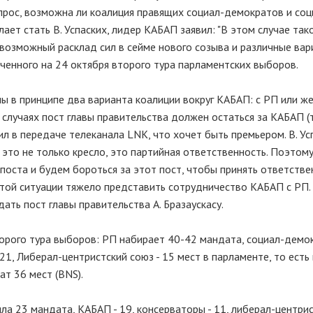
прос, возможна ли коалиция правящих социал-демократов и соц
ает стать В. Успаских, лидер КАБАП заявил: "В этом случае так
 возможный расклад сил в сейме нового созыва и различные ва
ченного на 24 октября второго тура парламентских выборов.
ны в принципе два варианта коалиции вокруг КАБАП: с РП или же
случаях пост главы правительства должен остаться за КАБАП (т
вил в передаче телеканала LNK, что хочет быть премьером. В. Усп
 это не только кресло, это партийная ответственность. Поэтому
 поста и будем бороться за этот пост, чтобы принять ответстве
этой ситуации тяжело представить сотрудничество КАБАП с РП.
дать пост главы правительства А. Бразаускасу.
второго тура выборов: РП набирает 40-42 мандата, социал-демо
21, Либерал-центристский союз - 15 мест в парламенте, то есть 
ат 36 мест (BNS).
а 23 мандата, КАБАП - 19, консерваторы - 11, либерал-центрис