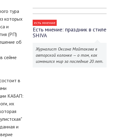
рого тура
из которых
есть мнение
са и
Есть мнение: праздник в стиле
тия (РП)
SHIVA
решение об
Журналист Оксана Майтакова в
авторской колонке — о том, как
 в сейме
изменился мир за последние 20 лет.
состоит в
ыми
иции КАБАП:
оги, их
которая
улистская"
зданная и
оверие