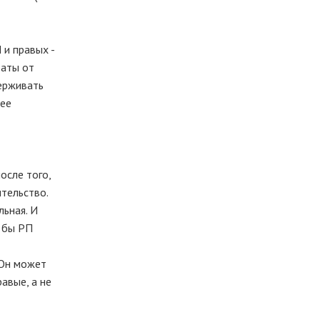
 и правых -
даты от
ерживать
нее
осле того,
тельство.
льная. И
и бы РП
 Он может
авые, а не