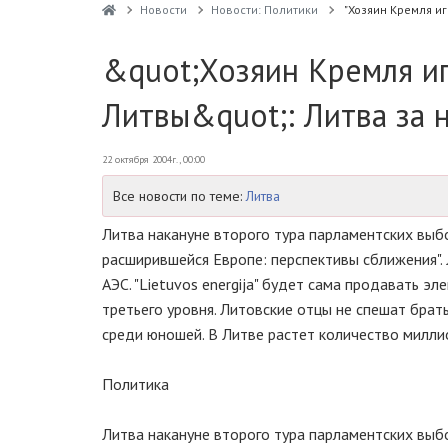
Новости
Новости: Политики
"Хозяин Кремля и
&quot;Хозяин Кремля и
Литвы&quot;: Литва за 
22 октября 2004г., 00:00
Все новости по теме:
Литва
Литва накануне второго тура парламентских выб
расширившейся Европе: перспективы сближения".
АЭС. "Lietuvos energija" будет сама продавать э
третьего уровня. Литовские отцы не спешат брат
среди юношей. В Литве растет количество милли
Политика
Литва накануне второго тура парламентских выб