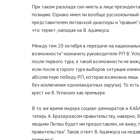
При таком раскладе сил иметь в лице президент
позицию. Однако имел ли вообще русскоязычный 
представителем литовской диаспоры и "правым" п
что теряет, нападая на В. Адамкуса.
Между тем 20 октября в передаче на национально
возможности" назначить руководителя РП В. Успа
после первого тура, я такой возможности не виж
если после второго тура выборов ситуация измени
абсолютную победу РП, которая возможна лишь 
без исключения одномандатных округах). То есть
крест на В. Успаских как премьере.
В то же время лидера социал-демократов и КАБАП
теперь А. Бразаускасом правительству, наверно, 
людьми Литвы будет им предоставлен, не вижу, 
правительства". Таков ответ В. Адамкуса на неда
премьера".