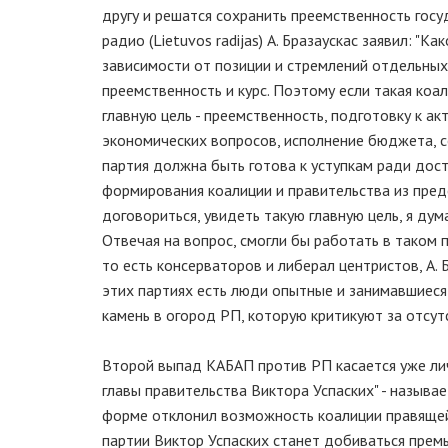
другу и решатся сохранить преемственность гос
радио (Lietuvos radijas) А. Бразаускас заявил: "
зависимости от позиции и стремлений отдельных п
преемственность и курс. Поэтому если такая коа
главную цель - преемственность, подготовку к а
экономических вопросов, исполнение бюджета, с
партия должна быть готова к уступкам ради дост
формирования коалиции и правительства из предс
договориться, увидеть такую главную цель, я дум
Отвечая на вопрос, смогли бы работать в таком 
то есть консерваторов и либерал центристов, А. 
этих партиях есть люди опытные и занимавшиеся 
камень в огород РП, которую критикуют за отсут
Второй выпад КАБАП против РП касается уже лич
главы правительства Виктора Успаских" - называе
форме отклонил возможность коалиции правящей
партии Виктор Успаских станет добиваться премье