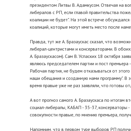
президентом Литвы В. Адамкусом. Отвечая на во
либералов с РП, если главой правительства пожел
коалиции не будет". На этой встрече обсуждался
коалиций, которые могут иметь место после наме
Правда, тут же А. Бразаускас сказал, что возмож
либерал-центристами и консерваторами. В обоих 
А. Бразаускасом). Сам В. Успаских 18 октября зая
являюсь председателем партии и пост премьера -
Рабочая партия, не будем отказываться от этого
наши обещания и созданную нами программу". В 
время правые уже не раз заявляли, что готовы от
А вот прогноз самого А. Бразаускаса по итогам 
социал-либералы, КАБАП - 35-37, консерваторы - 
совокупности правые, по мнению премьера, получ
Напомним, что в первом туре выборов РП получил