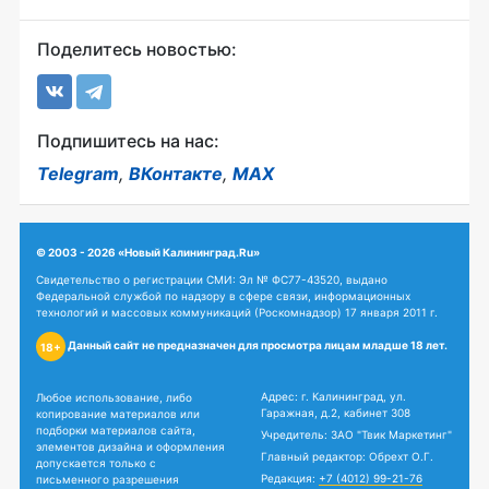
Поделитесь новостью:
Подпишитесь на нас:
Telegram
,
ВКонтакте
,
MAX
© 2003 - 2026 «Новый Калининград.Ru»
Свидетельство о регистрации СМИ: Эл № ФС77-43520, выдано
Федеральной службой по надзору в сфере связи, информационных
технологий и массовых коммуникаций (Роскомнадзор) 17 января 2011 г.
Данный сайт не предназначен для просмотра лицам младше 18 лет.
18+
Адрес: г. Калининград, ул.
Любое использование, либо
Гаражная, д.2, кабинет 308
копирование материалов или
подборки материалов сайта,
Учредитель: ЗАО "Твик Маркетинг"
элементов дизайна и оформления
Главный редактор: Обрехт О.Г.
допускается только с
Редакция:
+7 (4012) 99-21-76
письменного разрешения