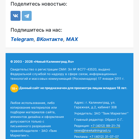
Поделитесь новостью:
Подпишитесь на нас:
Telegram
,
ВКонтакте
,
MAX
© 2003 - 2026 «Новый Калининград.Ru»
Свидетельство о регистрации СМИ: Эл № ФС77-43520, выдано
Федеральной службой по надзору в сфере связи, информационных
технологий и массовых коммуникаций (Роскомнадзор) 17 января 2011 г.
Данный сайт не предназначен для просмотра лицам младше 18 лет.
18+
Адрес: г. Калининград, ул.
Любое использование, либо
Гаражная, д.2, кабинет 308
копирование материалов или
подборки материалов сайта,
Учредитель: ЗАО "Твик Маркетинг"
элементов дизайна и оформления
Главный редактор: Обрехт О.Г.
допускается только с
Редакция:
+7 (4012) 99-21-76
письменного разрешения
news@newkaliningrad.ru
правообладателя - ЗАО «Твик
Маркетинг».
Реклама:
+7 (4012) 31-07-07