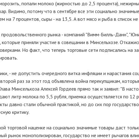
морозить, попали молоко (жирностью до 2,5 процента), нежирны
ахар. Видимо, потому что в сентябре все эти социально значимы
 на 7 процентов, сыры - на 13,5. А вот мясо и рыба в список не
продовольственного рынка - компаний "Вимм-Билль-Данн", "Юни
", которые приняли участие в совещании в Минсельхозе. Откажис
оверками. Но факт, что теперь торговые сети подписались на 
ировать.
ки, - не допустить очередного витка инфляции и нарастания со
 второй раз за этот год объявлена война перекупщикам, которы
лава Минсельхоза Алексей Гордеев прямо так и заявил: "В наст
ают литр молока по 5,5 рубля, приемка осуществляется по 12 р
акты давно стали обычной практикой, но до сих пор государство
сную критику.
ной торговой наценке на социально значимые товары даст толь
ый рынок монополизирован, государство не имеет рычагов влия