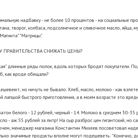
имальную надбавку - не более 10 процентов - на социальные пр
тана, творог, колбаса, подсолнечное и сливочное масло, яйца, му
Магнита" "Матрицы".
У ПРАВИТЕЛЬСТВА СНИЖАТЬ ЦЕНЫ?
кая" длинные ряды полок, вдоль которых бродят покупатели. П
б, как вроде обещали?
ешевеют, но ничуть не бывало. Хлеб, масло, молоко - как взлете
ой лапшой быстрого приготовления, а в моем возрасте это вред
атон белого - 12 рублей, черный - 14. Молоко в среднем 30-35 
сло - аж 55 рублей за литр! На сыр разброс цен гигантский, но с
прочем, менеджер магазина Константин Михеев посоветовал наде
ально значимые продукты вполне могут подешеветь: "Конечно, д