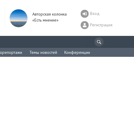
Вход
Авторская колонка
«Есть мнение»
Регистрация
орепортажи
Темы новостей
Конференции