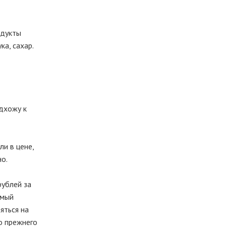
одукты
ка, сахар.
одхожу к
ли в цене,
но.
рублей за
амый
яться на
о прежнего