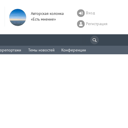
Вход
Авторская колонка
«Есть мнение»
Регистрация
орепортажи
Темы новостей
Конференции