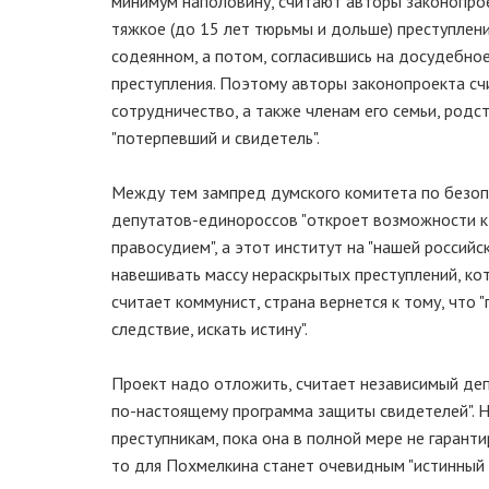
минимум наполовину, считают авторы законопрое
тяжкое (до 15 лет тюрьмы и дольше) преступлени
содеянном, а потом, согласившись на досудебное
преступления. Поэтому авторы законопроекта сч
сотрудничество, а также членам его семьи, родс
"потерпевший и свидетель".
Между тем зампред думского комитета по безоп
депутатов-единороссов "откроет возможности к 
правосудием", а этот институт на "нашей российс
навешивать массу нераскрытых преступлений, кото
считает коммунист, страна вернется к тому, что
следствие, искать истину".
Проект надо отложить, считает независимый депу
по-настоящему программа защиты свидетелей". Не
преступникам, пока она в полной мере не гарант
то для Похмелкина станет очевидным "истинный 