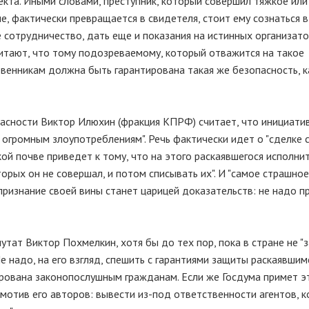
кта. Иными словами, преступник, который совершил тяжкое или
е, фактически превращается в свидетеля, стоит ему сознаться в
 сотрудничество, дать еще и показания на истинных организат
итают, что тому подозреваемому, который отважится на такое
твенникам должна быть гарантирована такая же безопасность, к
асности Виктор Илюхин (фракция КПРФ) считает, что инициати
огромным злоупотреблениям". Речь фактически идет о "сделке 
кой почве приведет к тому, что на этого раскаявшегося исполни
рых он не совершал, и потом списывать их". И "самое страшное"
 "признание своей вины станет царицей доказательств: не надо 
тат Виктор Похмелкин, хотя бы до тех пор, пока в стране не "
 надо, на его взгляд, спешить с гарантиями защиты раскаявшим
ирована законопослушным гражданам. Если же Госдума примет эт
мотив его авторов: вывести из-под ответственности агентов, 