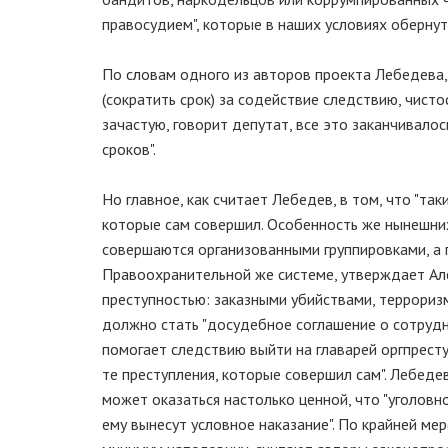
правосудием", которые в наших условиях обернут
По словам одного из авторов проекта Лебедева, 
(сократить срок) за содействие следствию, чист
зачастую, говорит депутат, все это заканчивал
сроков".
Но главное, как считает Лебедев, в том, что "так
которые сам совершил. Особенность же нынешних
совершаются организованными группировками, а 
Правоохранительной же системе, утверждает Але
преступностью: заказными убийствами, террориз
должно стать "досудебное соглашение о сотрудн
помогает следствию выйти на главарей оргпресту
те преступления, которые совершил сам". Лебеде
может оказаться настолько ценной, что "уголов
ему вынесут условное наказание". По крайней мер