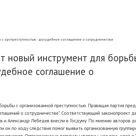
ы с оргпреступностью - досудебное соглашение о сотрудничестве
ет новый инструмент для борьб
удебное соглашение о
 борьбы с организованной преступностью. Правящая партия пред
глашений о сотрудничестве". Соответствующий законопроект д
 и Александр Лебедев внесли в Госдуму. По мнению авторов д
ли он по ходу следствия помог выявить организованную группир
иновников. Оппозиционные депутаты уверены, что речь идет о 