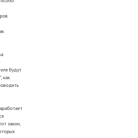
 особо
оров
ак
ва
с
теля будут
, как
проводить
заработает
ся
от закон,
которых