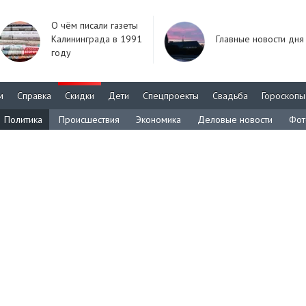
О чём писали газеты
Калининграда в 1991
Главные новости дня
году
м
Справка
Скидки
Дети
Спецпроекты
Свадьба
Гороскопы
Политика
Происшествия
Экономика
Деловые новости
Фот