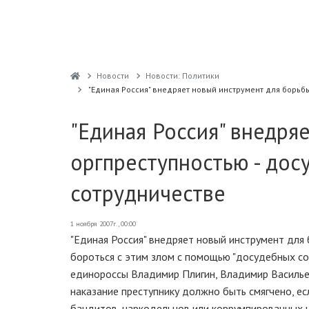
Новости
Новости: Политики
"Единая Россия" внедряет новый инструмент для борьб
"Единая Россия" внедря
оргпреступностью - дос
сотрудничестве
1 ноября 2007г., 00:00
"Единая Россия" внедряет новый инструмент для
бороться с этим злом с помощью "досудебных со
единороссы Владимир Плигин, Владимир Васильев
наказание преступнику должно быть смягчено, ес
бандитов, наркодельцов или коррумпированных ч