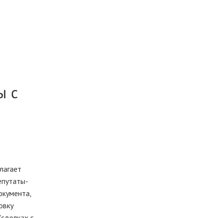
ы с
лагает
епутаты-
окумента,
овку
"сделках с