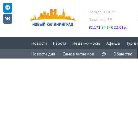
Погода:
+18.7°
Вакансии:
35
82.17$
94.84€
22.01zł
Новости
Работа
Недвижимость
Афиша
Туриз
Новости дня
Самое читаемое
@
Общество