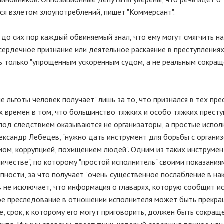
ся взлетом злоупотреблений, пишет "Коммерсант".
до сих пор каждый обвиняемый знал, что ему могут смягчить н
осердечное признание или деятельное раскаяние в преступления
ось только "упрощенным ускоренным судом, а не реальным сокра
ие льготы человек получает" лишь за то, что признался в тех пре
 времен в том, что большинство тяжких и особо тяжких прест
под следствием оказываются не организаторы, а простые испол
ксандр Лебедев, "нужно дать инструмент для борьбы с органи
мом, коррупцией, похищением людей". Одним из таких инструмен
ичестве", по которому "простой исполнитель" своими показания
пности, за что получает "очень существенное послабление в на
в не исключает, что информация о главарях, которую сообщит и
ное преследование в отношении исполнителя может быть прекра
е, срок, к которому его могут приговорить, должен быть сокращ