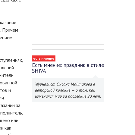
аказание
х. Причем
щением
есть мнение
ступлениях,
Есть мнение: праздник в стиле
уплений
SHIVA
нители.
зованной
Журналист Оксана Майтакова в
тов и
авторской колонке — о том, как
изменился мир за последние 20 лет.
ми
казании за
сполнитель,
щено или
ен как