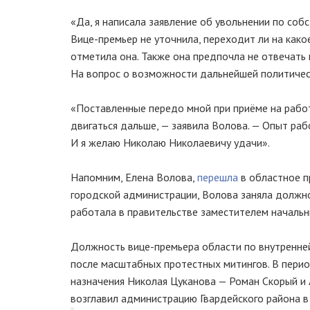
«Да, я написала заявление об увольнении по соб
Вице-премьер
не уточнила, переходит ли на
како
отметила она. Также она предпочла не отвечать 
На вопрос о возможности дальнейшей политическ
«Поставленные передо мной при приёме на работу
двигаться дальше, — заявила Волова. — Опыт раб
И я желаю Николаю Николаевичу удачи».
Напомним, Елена Волова,
перешла
в областное п
городской администрации, Волова заняла должн
работала в правительстве заместителем начальн
Должность
вице-премьера
области по внутренней
после масштабных протестных митингов. В пери
назначения Николая Цуканова — Роман Скорый и 
возглавил администрацию Гвардейского района в