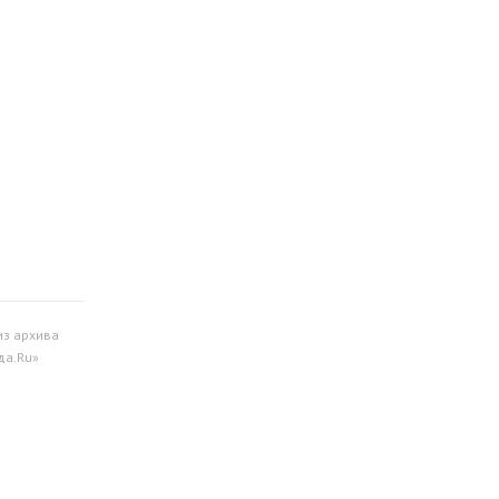
из архива
да.Ru»