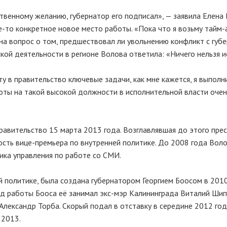
ственному желанию, губернатор его подписал», — заявила Елена 
е-то
конкретное новое место работы. «Пока что я возьму
тайм-
на вопрос о том, предшествовал ли увольнению конфликт с губ
ой деятельности в регионе Волова ответила: «Ничего нельзя и
 в правительство ключевые задачи, как мне кажется, я выполн
оты на такой высокой должности в исполнительной власти очен
равительство 15 марта 2013 года. Возглавлявшая до этого
прес
ость
вице-премьера
по внутренней политике. До 2008 года Вол
ика управления по работе со СМИ.
 политике, была создана губернатором Георгием Боосом в 2010
од работы Бооса её занимал
экс-мэр
Калининграда Виталий Шипо
Александр Торба. Скорый подал в отставку в середине 2012 год
 2013.