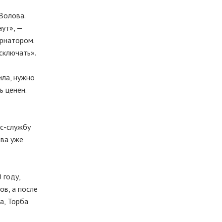
Волова.
аут
», —
ернатором.
сключать».
ила, нужно
ь ценен.
с-службу
ова уже
 году,
в, а после
а, Торба