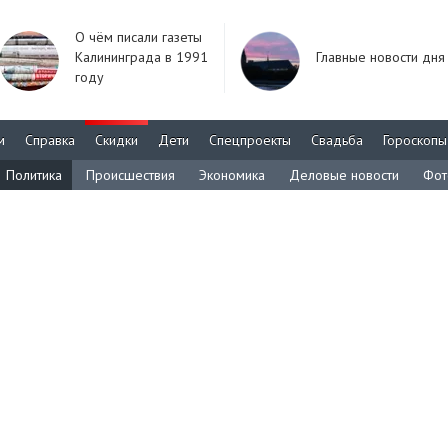
О чём писали газеты
Калининграда в 1991
Главные новости дня
году
м
Справка
Скидки
Дети
Спецпроекты
Свадьба
Гороскопы
Политика
Происшествия
Экономика
Деловые новости
Фот