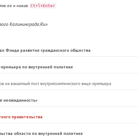
лив ее и нажав
Ctrl+Enter
вого Калининграда.Ru»
иал Фонда развития гражданского общества
-премьера по внутренней политике
в на вакантный пост внутриполитического вице-премьера
ая неожиданность»
тного правительства
ьства области по внутренней политике