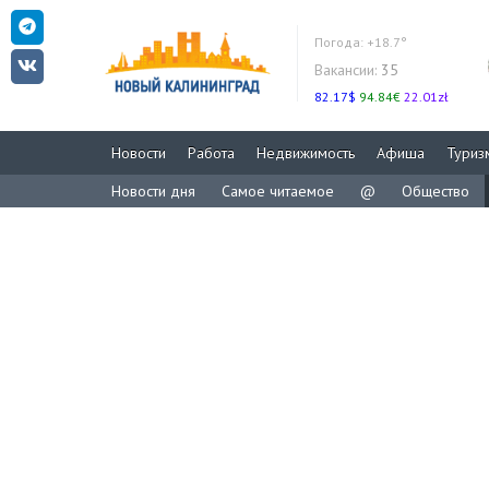
Погода:
+18.7°
Вакансии:
35
82.17$
94.84€
22.01zł
Новости
Работа
Недвижимость
Афиша
Туриз
Новости дня
Самое читаемое
@
Общество