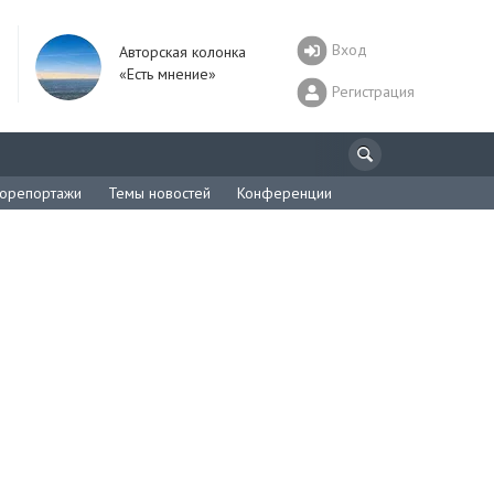
Вход
Авторская колонка
«Есть мнение»
Регистрация
орепортажи
Темы новостей
Конференции