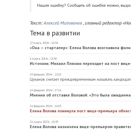
Нашли ошибку? Cообщить об ошибке можно, выде
Текст:
Алексей Милованов
, главный редактор «Но
Тема в развитии
27 марта 2014г., 10:34
«Она — стартапер»: Елена Волова возглавила фил
6 марта 2014г., 13:30
Источник: Михаил Плюхин переходит на пост вице
19 февраля 2014г., 22:10
Цуканов считает преждевременным называть кандидато
14 февраля 2014г., 17:16
Мнения об отставке Воловой: «Это была ожидаем
14 февраля 2014г., 16:03
Елена Волова покинула пост вице-премьера облас
15 марта 2013г., 10:39
Елена Волова назначена вице-премьером правител