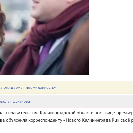
ыла ожидаемая неожиданность»
иколая Цуканова
да в правительстве Калининградской области пост
вице-премье
лова объяснила корреспонденту «Нового Калининграда.Ru» своё