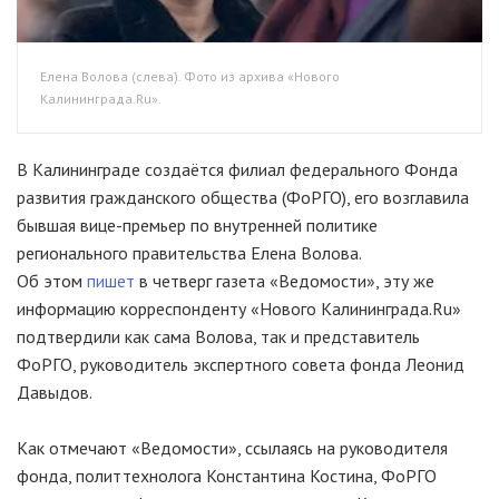
Елена Волова (слева). Фото из архива «Нового
Калининграда.Ru».
В Калининграде создаётся филиал федерального Фонда
развития гражданского общества (ФоРГО), его возглавила
бывшая
вице-премьер
по внутренней политике
регионального правительства Елена Волова.
Об этом
пишет
в четверг газета «Ведомости», эту же
информацию корреспонденту «Нового Калининграда.Ru»
подтвердили как сама Волова, так и представитель
ФоРГО, руководитель экспертного совета фонда Леонид
Давыдов.
Как отмечают «Ведомости», ссылаясь на руководителя
фонда, политтехнолога Константина Костина, ФоРГО