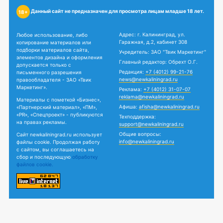
Данный сайт не предназначен для просмотра лицам младше 18 лет.
18+
Адрес: г. Калининград, ул.
Любое использование, либо
Гаражная, д.2, кабинет 308
копирование материалов или
подборки материалов сайта,
Учредитель: ЗАО "Твик Маркетинг"
элементов дизайна и оформления
Главный редактор: Обрехт О.Г.
допускается только с
Редакция:
+7 (4012) 99-21-76
письменного разрешения
news@newkaliningrad.ru
правообладателя - ЗАО «Твик
Маркетинг».
Реклама:
+7 (4012) 31-07-07
reklama@newkaliningrad.ru
Материалы с пометкой «Бизнес»,
Афиша:
afisha@newkaliningrad.ru
«Партнерский материал», «ПМ»,
«PR», «Спецпроект» - публикуются
Техподдержка:
на правах рекламы.
support@newkaliningrad.ru
Общие вопросы:
Сайт newkaliningrad.ru использует
info@newkaliningrad.ru
файлы cookie. Продолжая работу
с сайтом, вы соглашаетесь на
сбор и последующую
обработку
файлов cookie.