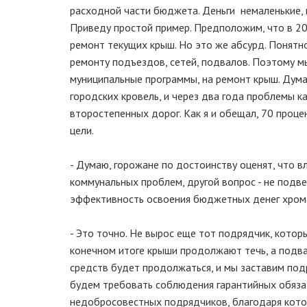
расходной части бюджета. Деньги немаленькие, 
Приведу простой пример. Предположим, что в 200
ремонт текущих крыш. Но это же абсурд. Понятно
ремонту подъездов, сетей, подвалов. Поэтому м
муниципальные программы, на ремонт крыш. Дум
городских кровель, и через два года проблемы к
второстепенных дорог. Как я и обещал, 70 проц
цели.
- Думаю, горожане по достоинству оценят, что в
коммунальных проблем, другой вопрос - не подв
эффективность освоения бюджетных денег хром
- Это точно. Не вырос еще тот подрядчик, котор
конечном итоге крыши продолжают течь, а подва
средств будет продолжаться, и мы заставим под
будем требовать соблюдения гарантийных обязат
недобросовестных подрядчиков, благодаря кот