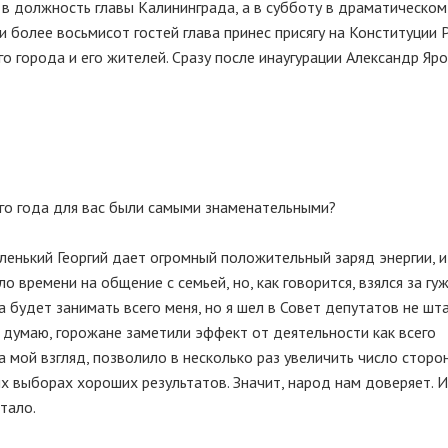
 в должность главы Калининграда, а в субботу в драматическом
и более восьмисот гостей глава принес присягу на Конституции 
о города и его жителей. Сразу после инаугурации Александр Яр
его года для вас были самыми знаменательными?
аленький Георгий дает огромный положительный заряд энергии, 
 времени на общение с семьей, но, как говорится, взялся за гуж
а будет занимать всего меня, но я шел в Совет депутатов не шт
И, думаю, горожане заметили эффект от деятельности как всего
на мой взгляд, позволило в несколько раз увеличить число сторо
х выборах хороших результатов. Значит, народ нам доверяет. И
тало.