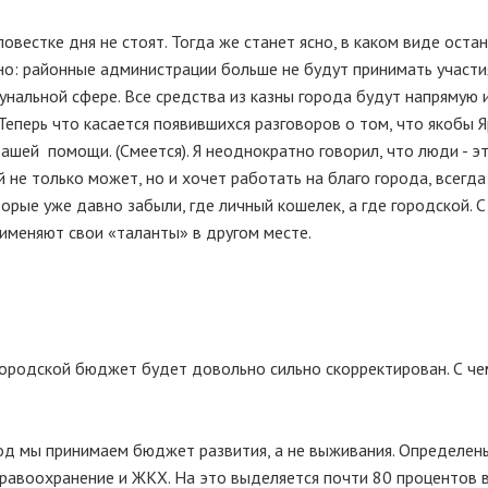
овестке дня не стоят. Тогда же станет ясно, в каком виде остан
но: районные администрации больше не будут принимать участи
нальной сфере. Все средства из казны города будут напрямую 
Теперь что касается появившихся разговоров о том, что якобы 
вашей помощи. (Смеется). Я неоднократно говорил, что люди - э
 не только может, но и хочет работать на благо города, всегда
орые уже давно забыли, где личный кошелек, а где городской. С
рименяют свои «таланты» в другом месте.
 городской бюджет будет довольно сильно скорректирован. С че
 год мы принимаем бюджет развития, а не выживания. Определен
дравоохранение и ЖКХ. На это выделяется почти 80 процентов 