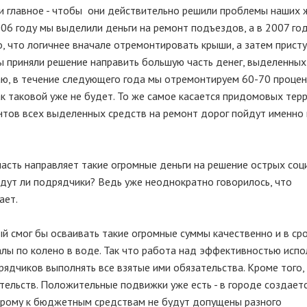
и главное - чтобы они действительно решили проблемы наших 
6 году мы выделили деньги на ремонт подъездов, а в 2007 году
, что логичнее вначале отремонтировать крыши, а затем присту
ы приняли решение направить большую часть денег, выделенных
аю, в течение следующего года мы отремонтируем 60-70 процен
ак таковой уже не будет. То же самое касается придомовых тер
ентов всех выделенных средств на ремонт дорог пойдут именно 
ласть направляет такие огромные деньги на решение острых соц
едут ли подрядчики? Ведь уже неоднократно говорилось, что
ает.
ый смог бы осваивать такие огромные суммы качественно и в сро
лы по колено в воде. Так что работа над эффективностью испо
рядчиков выполнять все взятые ими обязательства. Кроме того,
ельств. Положительные подвижки уже есть - в городе создаетс
орому к бюджетным средствам не будут допущены разного