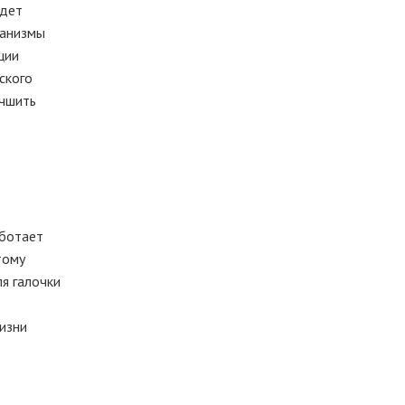
удет
ханизмы
ции
ского
учшить
аботает
тому
я галочки
изни