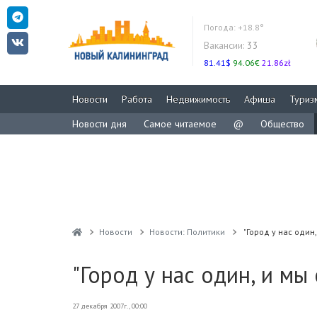
Погода:
+18.8°
Вакансии:
33
81.41$
94.06€
21.86zł
Новости
Работа
Недвижимость
Афиша
Туриз
Новости дня
Самое читаемое
@
Общество
Новости
Новости: Политики
"Город у нас один
"Город у нас один, и мы
27 декабря 2007г., 00:00