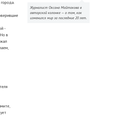
 города.
Журналист Оксана Майтакова в
авторской колонке — о том, как
поверившие
изменился мир за последние 20 лет.
й -
 Но в
ржал
лаем,
теля
ймите,
вует