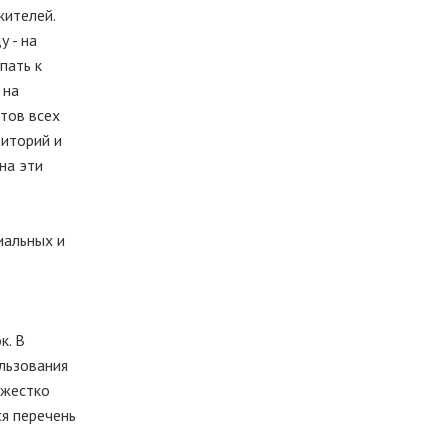
жителей.
 - на
пать к
 на
тов всех
риторий и
на эти
иальных и
к. В
льзования
 жестко
я перечень