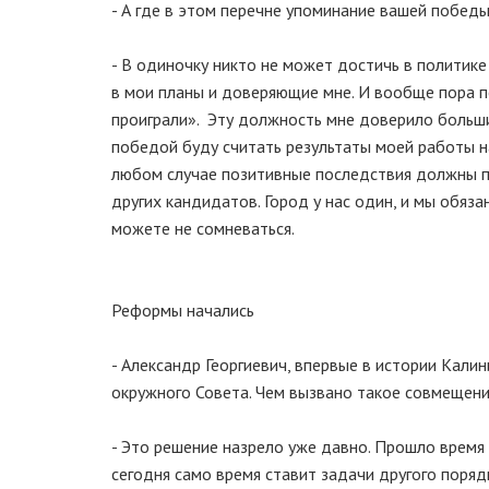
- А где в этом перечне упоминание вашей побед
- В одиночку никто не может достичь в политик
в мои планы и доверяющие мне. И вообще пора п
проиграли». Эту должность мне доверило больши
победой буду считать результаты моей работы н
любом случае позитивные последствия должны поч
других кандидатов. Город у нас один, и мы обяза
можете не сомневаться.
Реформы начались
- Александр Георгиевич, впервые в истории Кали
окружного Совета. Чем вызвано такое совмещен
- Это решение назрело уже давно. Прошло время 
сегодня само время ставит задачи другого поряд