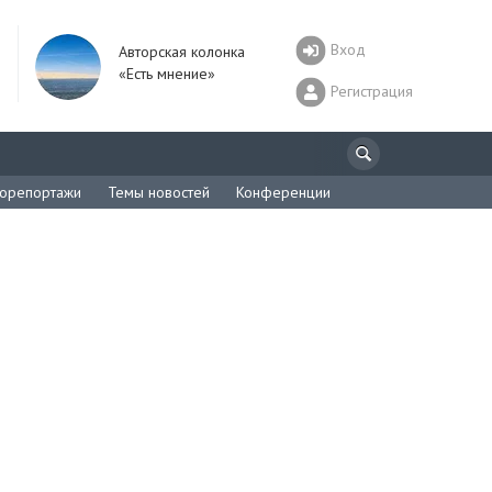
Вход
Авторская колонка
«Есть мнение»
Регистрация
орепортажи
Темы новостей
Конференции