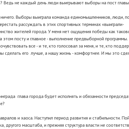
ы? Ведь не каждый день люди выигрывают выборы на пост главы
е ничего. Выборы выиграла команда единомышленников, люди, 
ерестать рассуждать в этих спортивных терминах «выиграли-
нство жителей города. У меня нет ощущения победы как таково
а этом посту и главное - выполнение предвыборной программы.
увствовать все - и те, кто голосовал за меня, и те, кто подде
ны сделать его лучше, а нашу жизнь - комфортнее. И мы это сде
нинграда глава города будет исполнять и обязанности председа
ие?
авралов и хаоса. Наступил период развития и стабильности. По
ка, другого масштаба, и прежняя структура власти не соответст