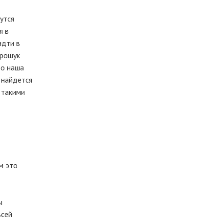
утся
я в
идти в
Ярошук
то наша
 найдется
 такими
м это
ы
всей