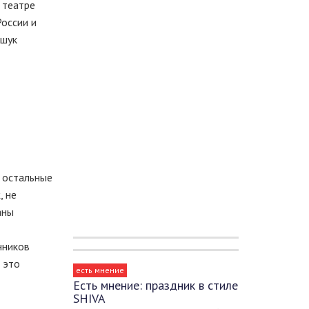
 театре
России и
ошук
и остальные
, не
аны
нников
 это
есть мнение
Есть мнение: праздник в стиле
SHIVA