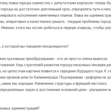
ому глава города совместно с депутатским корпусом теперь б
 города на достаточно длительный срок, определять пути и ме
лировать исполнение намеченных планов. Глава же администра
мы, оперативно и качественно решать текущие проблемы город
ы. Именно этого мы хотим добиться в первую очередь, чтобы ул
, о которой вы говорили неоднократно?
министративные преобразования - это не просто смена вывесок.
ижения. Над стратегией развития города несколько месяцев р
, но целостная картина появится к середине будущего года. К э
ия органов власти Калининграда. Подчеркиваю - реформа не дл
, какие мы хорошие. Изменение структуры и функций местного
определенных задач и достижения основной цели - улучшения ж
айонных администраций?