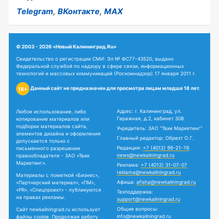
Telegram
,
ВКонтакте
,
MAX
© 2003 - 2026 «Новый Калининград.Ru»
Свидетельство о регистрации СМИ: Эл № ФС77-43520, выдано
Федеральной службой по надзору в сфере связи, информационных
технологий и массовых коммуникаций (Роскомнадзор) 17 января 2011 г.
Данный сайт не предназначен для просмотра лицам младше 18 лет.
18+
Адрес: г. Калининград, ул.
Любое использование, либо
Гаражная, д.2, кабинет 308
копирование материалов или
подборки материалов сайта,
Учредитель: ЗАО "Твик Маркетинг"
элементов дизайна и оформления
Главный редактор: Обрехт О.Г.
допускается только с
Редакция:
+7 (4012) 99-21-76
письменного разрешения
news@newkaliningrad.ru
правообладателя - ЗАО «Твик
Маркетинг».
Реклама:
+7 (4012) 31-07-07
reklama@newkaliningrad.ru
Материалы с пометкой «Бизнес»,
Афиша:
afisha@newkaliningrad.ru
«Партнерский материал», «ПМ»,
«PR», «Спецпроект» - публикуются
Техподдержка:
на правах рекламы.
support@newkaliningrad.ru
Общие вопросы:
Сайт newkaliningrad.ru использует
info@newkaliningrad.ru
файлы cookie. Продолжая работу