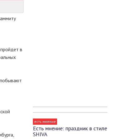
саммиту
 пройдет в
ральных
ы побывают
дской
есть мнение
Есть мнение: праздник в стиле
SHIVA
мбурга,