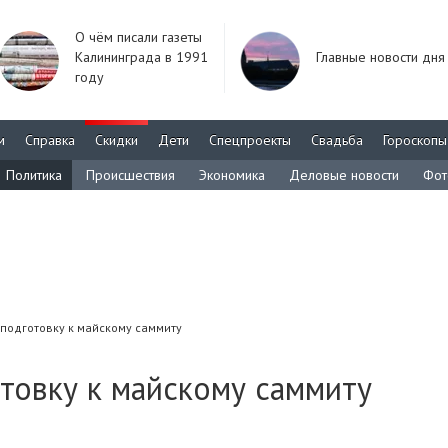
О чём писали газеты
Калининграда в 1991
Главные новости дня
году
м
Справка
Скидки
Дети
Спецпроекты
Свадьба
Гороскопы
Политика
Происшествия
Экономика
Деловые новости
Фот
 подготовку к майскому саммиту
товку к майскому саммиту