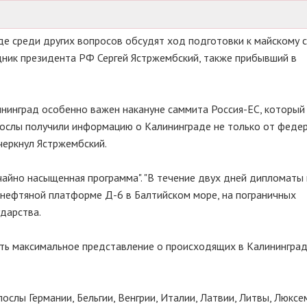
де среди других вопросов обсудят ход подготовки к майскому 
ник президента РФ Сергей Ястржембский, также прибывший в
нинград особенно важен накануне саммита Россия-ЕС, который
послы получили информацию о Калининграде не только от феде
дчеркнул Ястржембский.
ычайно насыщенная программа". "В течение двух дней дипломат
- нефтяной платформе Д-6 в Балтийском море, на пограничных
ударства.
ить максимальное представление о происходящих в Калинингра
слы Германии, Бельгии, Венгрии, Италии, Латвии, Литвы, Люксе