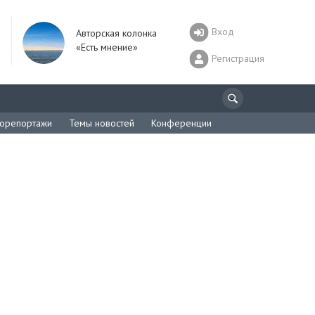
Вход
Авторская колонка
«Есть мнение»
Регистрация
орепортажи
Темы новостей
Конференции