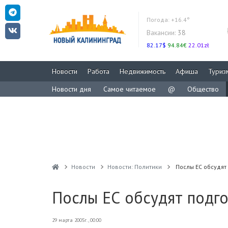
Погода:
+16.4°
Вакансии:
38
82.17$
94.84€
22.01zł
Новости
Работа
Недвижимость
Афиша
Туриз
Новости дня
Самое читаемое
@
Общество
Новости
Новости: Политики
Послы ЕС обсудят
Послы ЕС обсудят подго
29 марта 2005г., 00:00