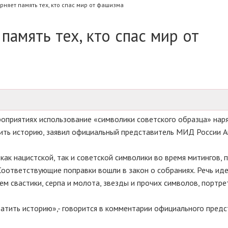
няет память тех, кто спас мир от фашизма
амять тех, кто спас мир от
оприятиях использование «символики советского образца» наря
тить историю, заявил официальный представитель МИД России 
ак нацистской, так и советской символики во время митингов, п
Соответствующие поправки вошли в закон о собраниях. Речь иде
ем свастики, серпа и молота, звезды и прочих символов, портре
атить историю»,- говорится в комментарии официального предс