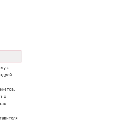
ду с
Андрей
икетов,
т о
тах
тавителя