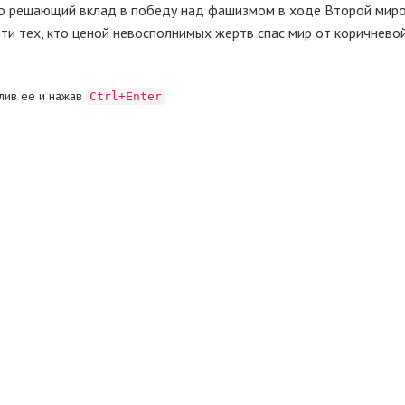
го решающий вклад в победу над фашизмом в ходе Второй мир
яти тех, кто ценой невосполнимых жертв спас мир от коричневой
лив ее и нажав
Ctrl+Enter