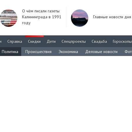
О чём писали газеты
Калининграда в 1991
Главные новости дня
году
м
Справка
Скидки
Дети
Спецпроекты
Свадьба
Гороскопы
Политика
Происшествия
Экономика
Деловые новости
Фот