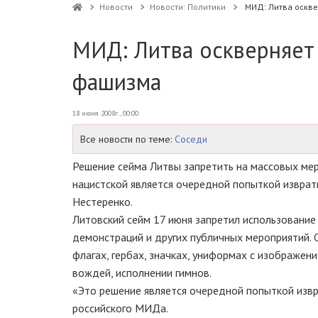
Новости
Новости: Политики
МИД: Литва осквер
МИД: Литва оскверняет п
фашизма
18 июня 2008г., 00:00
Все новости по теме:
Соседи
Решение сейма Литвы запретить на массовых мер
нацистской является очередной попыткой извра
Нестеренко.
Литовский сейм 17 июня запретил использование к
демонстраций и других публичных мероприятий. 
флагах, гербах, значках, униформах с изображени
вождей, исполнении гимнов.
«Это решение является очередной попыткой извр
российского МИДа.