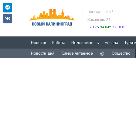
Погода:
+16.5°
Вакансии:
21
82.17$
94.84€
22.01zł
Новости
Работа
Недвижимость
Афиша
Туриз
Новости дня
Самое читаемое
@
Общество