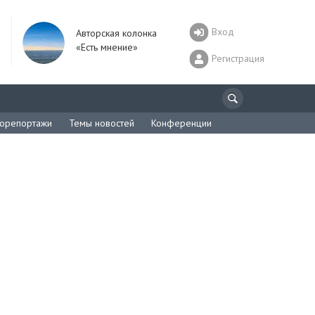
Вход
Авторская колонка
«Есть мнение»
Регистрация
орепортажи
Темы новостей
Конференции