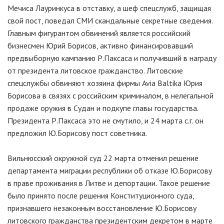
Мечиса Лауринкуса в отставку, а шеф спецслужб, защищая
свой пост, поведал СМИ скандальные секретные сведения.
Главным фигурантом обвинений является российский
бизнесмен Юрий Борисов, активно финансировавший
предвыборную кампанию Р.Паксаса и получивший в награду
от президента литовское гражданство. Литовские
спецслужбы обвиняют хозяина фирмы Avia Baltika Юрия
Борисова в связях с российским криминалом, в нелегальной
продаже оружия в Судан и подкупе главы государства.
Президента Р.Паксаса это не смутило, и 24 марта с.г. он
предложил Ю.Борисову пост советника.
Вильнюсский окружной суд 22 марта отменил решение
департамента миграции республики об отказе Ю.Борисову
в праве проживания в Литве и депортации. Такое решение
было принято после решения Конституционного суда,
признавшего незаконным восстановление Ю.Борисову
литовского гражданства президентским декретом в марте