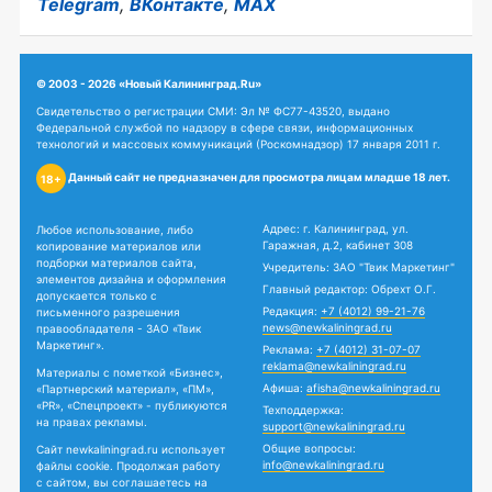
Telegram
,
ВКонтакте
,
MAX
© 2003 - 2026 «Новый Калининград.Ru»
Свидетельство о регистрации СМИ: Эл № ФС77-43520, выдано
Федеральной службой по надзору в сфере связи, информационных
технологий и массовых коммуникаций (Роскомнадзор) 17 января 2011 г.
Данный сайт не предназначен для просмотра лицам младше 18 лет.
18+
Адрес: г. Калининград, ул.
Любое использование, либо
Гаражная, д.2, кабинет 308
копирование материалов или
подборки материалов сайта,
Учредитель: ЗАО "Твик Маркетинг"
элементов дизайна и оформления
Главный редактор: Обрехт О.Г.
допускается только с
Редакция:
+7 (4012) 99-21-76
письменного разрешения
news@newkaliningrad.ru
правообладателя - ЗАО «Твик
Маркетинг».
Реклама:
+7 (4012) 31-07-07
reklama@newkaliningrad.ru
Материалы с пометкой «Бизнес»,
Афиша:
afisha@newkaliningrad.ru
«Партнерский материал», «ПМ»,
«PR», «Спецпроект» - публикуются
Техподдержка:
на правах рекламы.
support@newkaliningrad.ru
Общие вопросы:
Сайт newkaliningrad.ru использует
info@newkaliningrad.ru
файлы cookie. Продолжая работу
с сайтом, вы соглашаетесь на