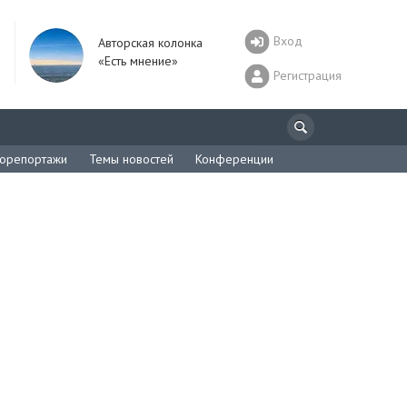
Вход
Авторская колонка
«Есть мнение»
Регистрация
орепортажи
Темы новостей
Конференции