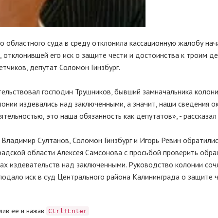
о областного суда в среду отклонила кассационную жалобу нач
, отклонившей его иск о защите чести и достоинства к троим д
тчиков, депутат Соломон Гинзбург.
етельствовал господин Трушников, бывший замначальника колони
онии издевались над заключенными, а значит, наши сведения о
тельностью, это наша обязанность как депутатов», - рассказал 
Владимир Султанов, Соломон Гинзбург и Игорь Ревин обратилис
радской области Алексея Самсонова с просьбой проверить обр
ах издевательств над заключенными. Руководство колонии соч
подало иск в суд Центрального района Калининграда о защите ч
лив ее и нажав
Ctrl+Enter