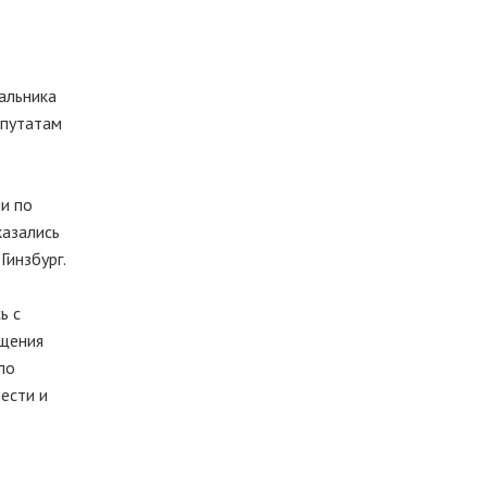
альника
епутатам
и по
казались
Гинзбург.
ь с
ащения
ло
ести и