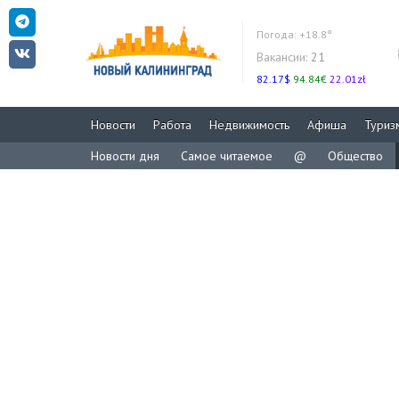
Погода:
+18.8°
Вакансии:
21
82.17$
94.84€
22.01zł
Новости
Работа
Недвижимость
Афиша
Туриз
Новости дня
Самое читаемое
@
Общество