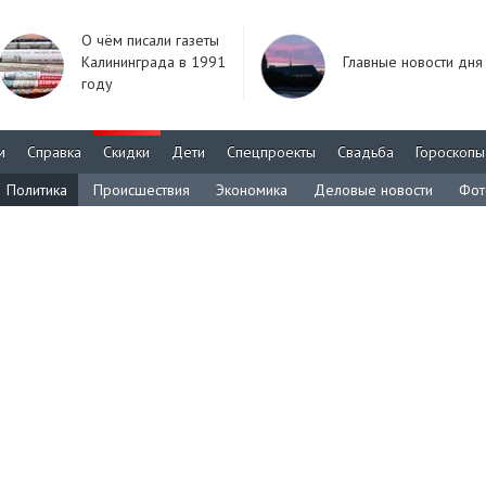
О чём писали газеты
Калининграда в 1991
Главные новости дня
году
м
Справка
Скидки
Дети
Спецпроекты
Свадьба
Гороскопы
Политика
Происшествия
Экономика
Деловые новости
Фот