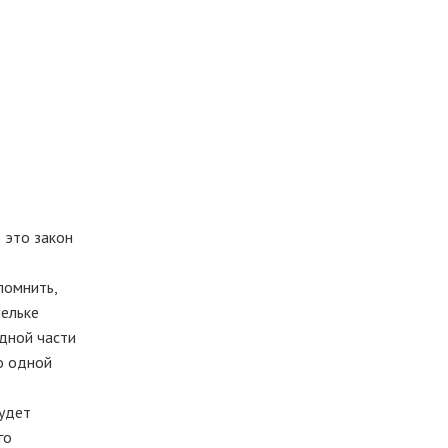
 это закон
помнить,
шельке
одной части
о одной
будет
го