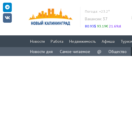
Погода:
+23.2°
Вакансии:
37
80.93$
93.19€
21.69zł
Новости
Работа
Недвижимость
Афиша
Туриз
Новости дня
Самое читаемое
@
Общество