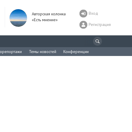
Вход
Авторская колонка
«Есть мнение»
Регистрация
орепортажи
Темы новостей
Конференции