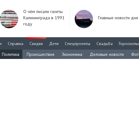
О чём писали газеты
Калининграда в 1991
Главные новости дня
году
м
Справка
Скидки
Дети
Спецпроекты
Свадьба
Гороскопы
Политика
Происшествия
Экономика
Деловые новости
Фот