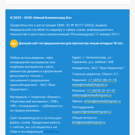
© 2003 - 2026 «Новый Калининград.Ru»
Свидетельство о регистрации СМИ: Эл № ФС77-43520, выдано
Федеральной службой по надзору в сфере связи, информационных
технологий и массовых коммуникаций (Роскомнадзор) 17 января 2011 г.
Данный сайт не предназначен для просмотра лицам младше 18 лет.
18+
Адрес: г. Калининград, ул.
Любое использование, либо
Гаражная, д.2, кабинет 308
копирование материалов или
подборки материалов сайта,
Учредитель: ЗАО "Твик Маркетинг"
элементов дизайна и оформления
Главный редактор: Обрехт О.Г.
допускается только с
Редакция:
+7 (4012) 99-21-76
письменного разрешения
news@newkaliningrad.ru
правообладателя - ЗАО «Твик
Маркетинг».
Реклама:
+7 (4012) 31-07-07
reklama@newkaliningrad.ru
Материалы с пометкой «Бизнес»,
Афиша:
afisha@newkaliningrad.ru
«Партнерский материал», «ПМ»,
«PR», «Спецпроект» - публикуются
Техподдержка:
на правах рекламы.
support@newkaliningrad.ru
Общие вопросы:
Сайт newkaliningrad.ru использует
info@newkaliningrad.ru
файлы cookie. Продолжая работу
с сайтом, вы соглашаетесь на
сбор и последующую
обработку