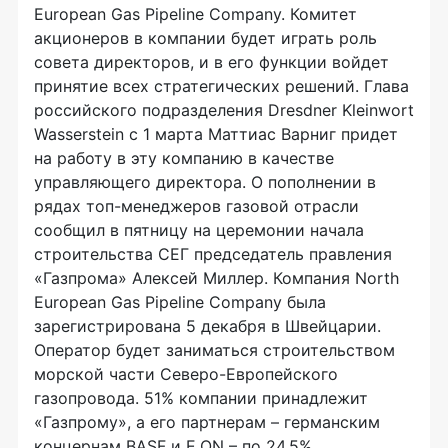
European Gas Pipeline Company. Комитет
акционеров в компании будет играть роль
совета директоров, и в его функции войдет
принятие всех стратегических решений. Глава
российского подразделения Dresdner Kleinwort
Wasserstein с 1 марта Маттиас Варниг придет
на работу в эту компанию в качестве
управляющего директора. О пополнении в
рядах топ-менеджеров газовой отрасли
сообщил в пятницу на церемонии начала
строительства СЕГ председатель правления
«Газпрома» Алексей Миллер. Компания North
European Gas Pipeline Company была
зарегистрирована 5 декабря в Швейцарии.
Оператор будет заниматься строительством
морской части Северо-Европейского
газопровода. 51% компании принадлежит
«Газпрому», а его партнерам – германским
концернам BASF и E.ON – по 24,5%