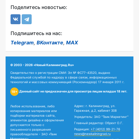
Поделитесь новостью:
Подпишитесь на нас:
Telegram
,
ВКонтакте
,
MAX
© 2003 - 2026 «Новый Калининград.Ru»
Свидетельство о регистрации СМИ: Эл № ФС77-43520, выдано
Федеральной службой по надзору в сфере связи, информационных
технологий и массовых коммуникаций (Роскомнадзор) 17 января 2011 г.
Данный сайт не предназначен для просмотра лицам младше 18 лет.
18+
Адрес: г. Калининград, ул.
Любое использование, либо
Гаражная, д.2, кабинет 308
копирование материалов или
подборки материалов сайта,
Учредитель: ЗАО "Твик Маркетинг"
элементов дизайна и оформления
Главный редактор: Обрехт О.Г.
допускается только с
Редакция:
+7 (4012) 99-21-76
письменного разрешения
news@newkaliningrad.ru
правообладателя - ЗАО «Твик
Маркетинг».