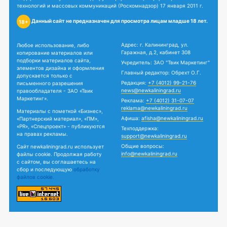
технологий и массовых коммуникаций (Роскомнадзор) 17 января 2011 г.
Данный сайт не предназначен для просмотра лицам младше 18 лет.
18+
Адрес: г. Калининград, ул.
Любое использование, либо
Гаражная, д.2, кабинет 308
копирование материалов или
подборки материалов сайта,
Учредитель: ЗАО "Твик Маркетинг"
элементов дизайна и оформления
Главный редактор: Обрехт О.Г.
допускается только с
Редакция:
+7 (4012) 99-21-76
письменного разрешения
news@newkaliningrad.ru
правообладателя - ЗАО «Твик
Маркетинг».
Реклама:
+7 (4012) 31-07-07
reklama@newkaliningrad.ru
Материалы с пометкой «Бизнес»,
Афиша:
afisha@newkaliningrad.ru
«Партнерский материал», «ПМ»,
«PR», «Спецпроект» - публикуются
Техподдержка:
на правах рекламы.
support@newkaliningrad.ru
Общие вопросы:
Сайт newkaliningrad.ru использует
info@newkaliningrad.ru
файлы cookie. Продолжая работу
с сайтом, вы соглашаетесь на
сбор и последующую
обработку
файлов cookie.