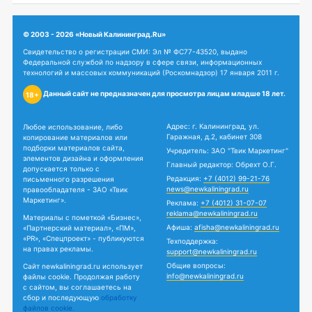
© 2003 - 2026 «Новый Калининград.Ru»
Свидетельство о регистрации СМИ: Эл № ФС77-43520, выдано
Федеральной службой по надзору в сфере связи, информационных
технологий и массовых коммуникаций (Роскомнадзор) 17 января 2011 г.
Данный сайт не предназначен для просмотра лицам младше 18 лет.
18+
Адрес: г. Калининград, ул.
Любое использование, либо
Гаражная, д.2, кабинет 308
копирование материалов или
подборки материалов сайта,
Учредитель: ЗАО "Твик Маркетинг"
элементов дизайна и оформления
Главный редактор: Обрехт О.Г.
допускается только с
Редакция:
+7 (4012) 99-21-76
письменного разрешения
news@newkaliningrad.ru
правообладателя - ЗАО «Твик
Маркетинг».
Реклама:
+7 (4012) 31-07-07
reklama@newkaliningrad.ru
Материалы с пометкой «Бизнес»,
Афиша:
afisha@newkaliningrad.ru
«Партнерский материал», «ПМ»,
«PR», «Спецпроект» - публикуются
Техподдержка:
на правах рекламы.
support@newkaliningrad.ru
Общие вопросы:
Сайт newkaliningrad.ru использует
info@newkaliningrad.ru
файлы cookie. Продолжая работу
с сайтом, вы соглашаетесь на
сбор и последующую
обработку
файлов cookie.