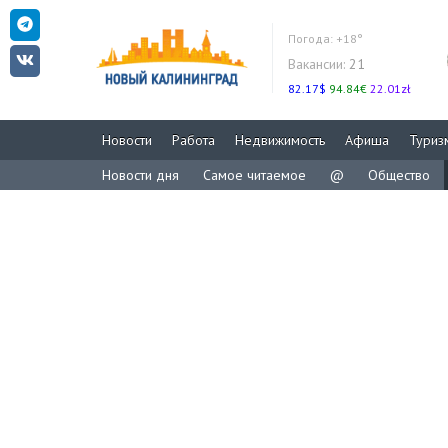
Погода:
+18°
Вакансии:
21
82.17$
94.84€
22.01zł
Новости
Работа
Недвижимость
Афиша
Туриз
Новости дня
Самое читаемое
@
Общество