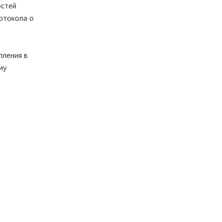
остей
отокола о
пления в
му