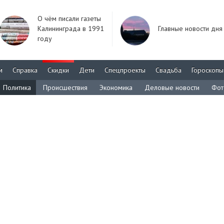
О чём писали газеты
Калининграда в 1991
Главные новости дня
году
м
Справка
Скидки
Дети
Спецпроекты
Свадьба
Гороскопы
Политика
Происшествия
Экономика
Деловые новости
Фот