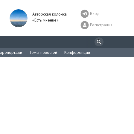
Вход
Авторская колонка
«Есть мнение»
Регистрация
орепортажи
Темы новостей
Конференции