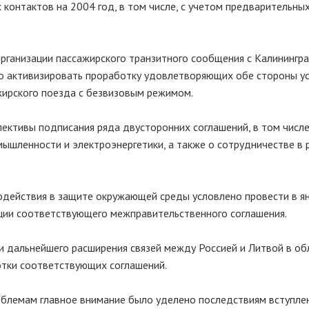
контактов на 2004 год, в том числе, с учетом предварительны
рганизации пассажирского транзитного сообщения с Калинингр
о активизировать проработку удовлетворяющих обе стороны у
ажирского поезда с безвизовым режимом.
пективы подписания ряда двусторонних соглашений, в том числе
мышленности и электроэнергетики, а также о сотрудничестве в 
одействия в защите окружающей среды условлено провести в я
ации соответствующего межправительственного соглашения.
дальнейшего расширения связей между Россией и Литвой в об
ботки соответствующих соглашений.
блемам главное внимание было уделено последствиям вступле