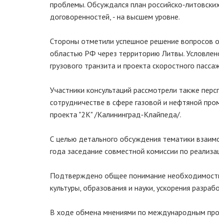
проблемы. Обсуждался план российско-литовских 
договоренностей, - на высшем уровне.
Стороны отметили успешное решение вопросов о
областью РФ через территорию Литвы. Условлен
грузового транзита и проекта скоростного пасс
Участники консультаций рассмотрели также перс
сотрудничестве в сфере газовой и нефтяной про
проекта "2К" /Калининград-Клайпеда/.
С целью детального обсуждения тематики взаим
года заседание совместной комиссии по реализ
Подтверждено общее понимание необходимости 
культуры, образования и науки, ускорения разра
В ходе обмена мнениями по международным про