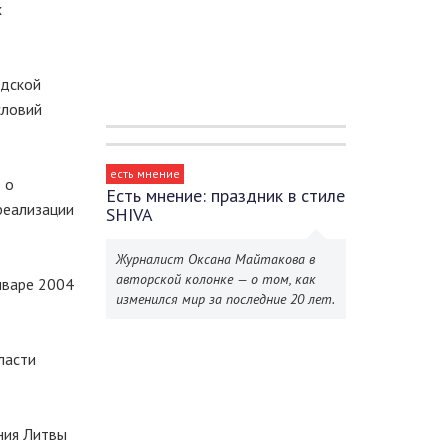
х
адской
словий
есть мнение
 о
Есть мнение: праздник в стиле
реализации
SHIVA
Журналист Оксана Майтакова в
авторской колонке — о том, как
нваре 2004
изменился мир за последние 20 лет.
ласти
ния Литвы