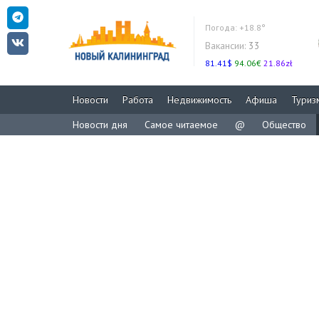
Погода:
+18.8°
Вакансии:
33
81.41$
94.06€
21.86zł
Новости
Работа
Недвижимость
Афиша
Туриз
Новости дня
Самое читаемое
@
Общество