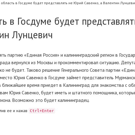
область в Госдуме будет представлять не Юрий Савенко, а Валентин Лунцеви
ь в Госдуме будет представлят
тин Лунцевич
ять партию «Единая Россия» и калининградский регион в Госуда
града вернулся из Москвы и прокомментировал ситуацию. Депу
о не будет. Таково решение Генерального Совета партии «Едина
 место Юрия Савенко в Госдуме займет представитель Мурманс
в ближайшее время приедет в Калининград для знакомства с об
овам Юрия Савенко, будет иметь и штатного помощника, которы
иона. Возможно это будет калининградец.
лив ее и нажав
Ctrl+Enter