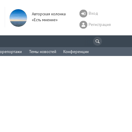
Вход
Авторская колонка
«Есть мнение»
Регистрация
орепортажи
Темы новостей
Конференции