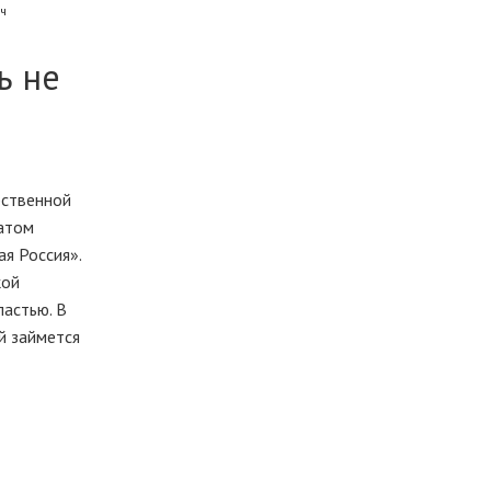
ч
ь не
рственной
татом
я Россия».
кой
ластью. В
й займется