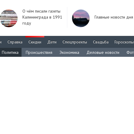
О чём писали газеты
Калининграда в 1991
Главные новости дня
году
м
Справка
Скидки
Дети
Спецпроекты
Свадьба
Гороскопы
Политика
Происшествия
Экономика
Деловые новости
Фот