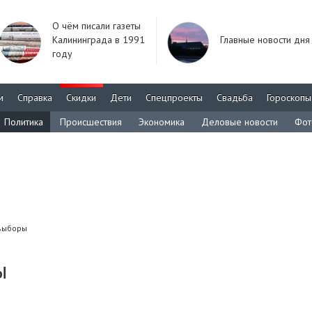
О чём писали газеты
Калининграда в 1991
Главные новости дня
году
м
Справка
Скидки
Дети
Спецпроекты
Свадьба
Гороскопы
Политика
Происшествия
Экономика
Деловые новости
Фот
выборы
ы