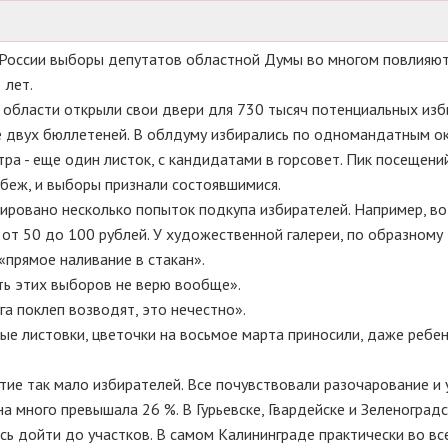
России выборы депутатов областной Думы во многом повлияют 
 лет.
й области открыли свои двери для 730 тысяч потенциальных изб
 двух бюллетеней. В облдуму избирались по одномандатным ок
ра - еще один листок, с кандидатами в горсовет. Пик посещени
убеж, и выборы признали состоявшимися.
ировано несколько попыток подкупа избирателей. Например, во
ь от 50 до 100 рублей. У художественной галереи, по образному
прямое наливание в стакан».
сть этих выборов не верю вообще».
га поклеп возводят, это нечестно».
ые листовки, цветочки на восьмое марта приносили, даже ребен
тие так мало избирателей. Все почувствовали разочарование и 
на много превышала 26 %. В Гурьевске, Гвардейске и Зеленоградс
сь дойти до участков. В самом Калининграде практически во вс