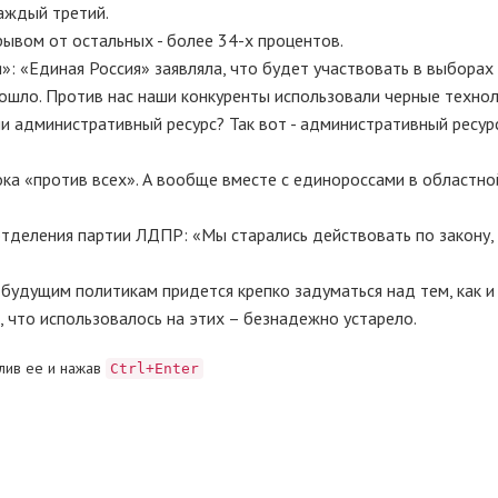
аждый третий.
ывом от остальных - более 34-х процентов.
»: «Единая Россия» заявляла, что будет участвовать в выборах
изошло. Против нас наши конкуренты использовали черные технол
ли административный ресурс? Так вот - административный ресур
ока «против всех». А вообще вместе с единороссами в областно
отделения партии ЛДПР: «Мы старались действовать по закону,
 будущим политикам придется крепко задуматься над тем, как и
 что использовалось на этих – безнадежно устарело.
лив ее и нажав
Ctrl+Enter