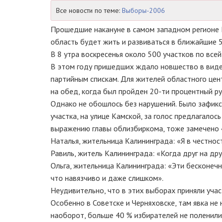
Все новости по теме:
Выборы-2006
Прошедшие накануне в самом западном регионе 
область будет жить и развиваться в ближайшие 5
В 8 утра воскресенья около 500 участков по все
В этом году пришедших ждало новшество в виде
партийным спискам. Для жителей областного цент
на обед, когда был пройден 20-ти процентный р
Однако не обошлось без нарушений. Было зафикс
участка, на улице Камской, за голос предлагалос
выражению главы облизбиркома, тоже замечено «
Наталья, жительница Калининграда: «Я в честно
Равиль, житель Калининграда: «Когда друг на дру
Ольга, жительница Калининграда: «Эти бесконечн
что навязчиво и даже слишком».
Неудивительно, что в этих выборах приняли учас
Особенно в Советске и Черняховске, там явка не 
наоборот, больше 40 % избирателей не поленили