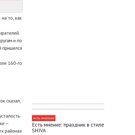
на то, как
ирателей.
ругам и по
й пришелся
зле 160-го
ок сказал,
усталость.
есть мнение
ке –
Есть мнение: праздник в стиле
SHIVA
ех районах