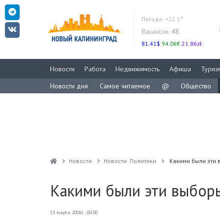
Погода:
+22.1°
Вакансии:
48
81.41$
94.06€
21.86zł
Новости
Работа
Недвижимость
Афиша
Туриз
Новости дня
Самое читаемое
@
Общество
Новости
Новости: Политики
Какими были эти 
Какими были эти выбор
13 марта 2006г., 00:00