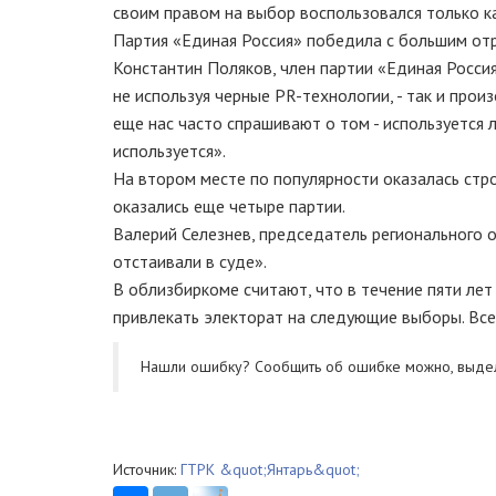
своим правом на выбор воспользовался только к
Партия «Единая Россия» победила с большим отр
Константин Поляков, член партии «Единая Россия
не используя черные PR-технологии, - так и про
еще нас часто спрашивают о том - используется 
используется».
На втором месте по популярности оказалась стр
оказались еще четыре партии.
Валерий Селезнев, председатель регионального 
отстаивали в суде».
В облизбиркоме считают, что в течение пяти лет
привлекать электорат на следующие выборы. Все,
Нашли ошибку? Cообщить об ошибке можно, выде
Источник:
ГТРК &quot;Янтарь&quot;