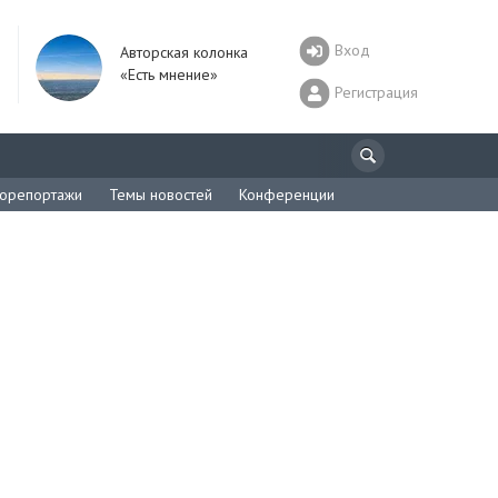
Вход
Авторская колонка
«Есть мнение»
Регистрация
орепортажи
Темы новостей
Конференции